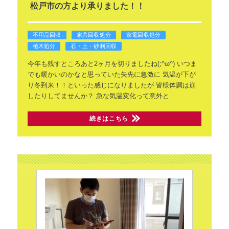
松戸市の方より承りました！！
不用品回収
家具回収処分
家電回収処分
植木処分
石・土・砂利回収
今年も残すところあと2ヶ月を切りましたね(;^ω^)
いつま
でも暖かいのかなと思っていた矢先に急激に
気温が下が
り冬到来！！といった感じになりましたが
皆様体調は崩
したりしてませんか？
急な気温変化って意外と
続きはこちら