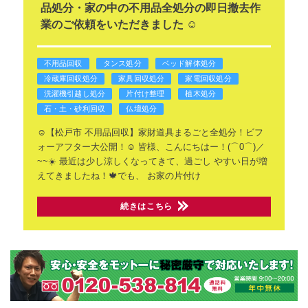
品処分・家の中の不用品全処分の即日撤去作
業のご依頼をいただきました ☺️
不用品回収
タンス処分
ベッド解体処分
冷蔵庫回収処分
家具回収処分
家電回収処分
洗濯機引越し処分
片付け整理
植木処分
石・土・砂利回収
仏壇処分
☺️【松戸市 不用品回収】家財道具まるごと全処分！ビフ
ォーアフター大公開！☺️
皆様、こんにちはー！(⌒0⌒)／
~~☀️
最近は少し涼しくなってきて、過ごし
やすい日が増
えてきましたね！🍁でも、
お家の片付け
続きはこちら