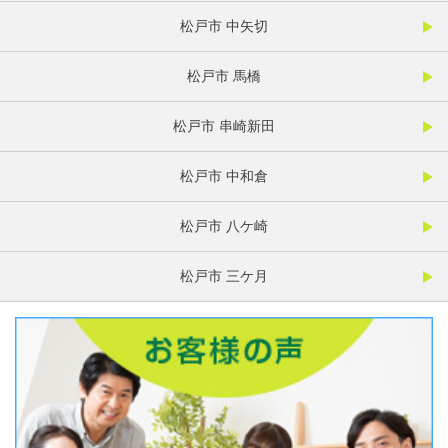
松戸市 中矢切
松戸市 馬橋
松戸市 串崎新田
松戸市 中和倉
松戸市 八ケ崎
松戸市 三ケ月