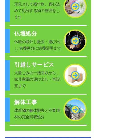
形見として残す物、真心込
めて処分する物の整理をし
ます
仏壇処分
仏壇の取外し撤去・運び出
し 供養処分に供養証明まで
引越しサービス
大量ごみの一括回収から、
家具家電の運び出し・再設
置まで
解体工事
建造物の解体撤去と不要廃
材の完全回収処分