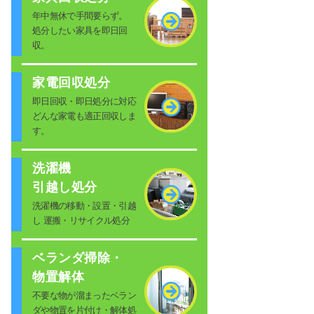
年中無休で手間要らず。
処分したい家具を即日回
収。
家電回収処分
即日回収・即日処分に対応
どんな家電も適正回収しま
す。
洗濯機
引越し処分
洗濯機の移動・設置・引越
し 運搬・リサイクル処分
ベランダ掃除・
物置解体
不要な物が溜まったベラン
ダや物置を片付け・解体処