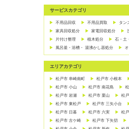
サービスカテゴリ
不用品回収
不用品買取
タン
家具回収処分
家電回収処分
片付け整理
植木処分
石・土
風呂釜・浴槽・ 湯沸かし器処分
オ
エリアカテゴリ
松戸市 串崎南町
松戸市 小根本
松戸市 小山
松戸市 南花島
松
松戸市 岩瀬
松戸市 栗山
松戸
松戸市 東松戸
松戸市 三矢小台
松戸市 日暮
松戸市 六実
松戸
松戸市 古ケ崎
松戸市 下矢切
松戸市 小金
松戸市 新作
松戸