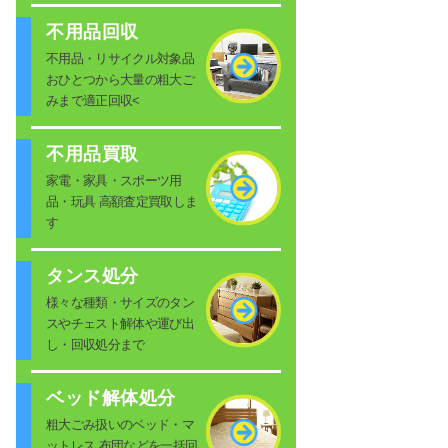
不用品回収
不用品・リサイクル対象品
おひとつから大量の粗大ご
みまで適正回収<
不用品買取
家電・家具・スポーツ用
品・玩具 高額査定買取しま
す
タンス処分
様々な種類・サイズのタン
スやチェスト解体や運び出
し・回収処分まで
ベッド解体処分
粗大ごみ扱いのベッド・マ
ットレス 布団などを一括回