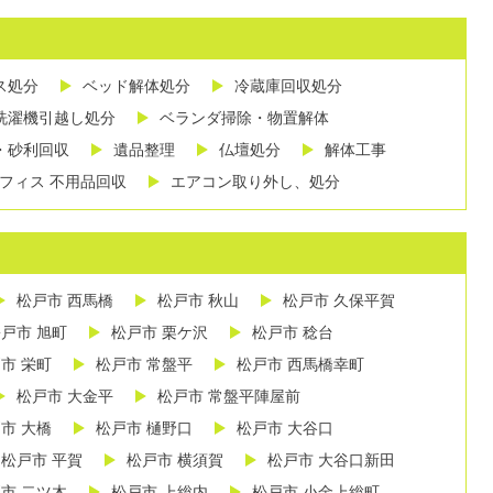
ス処分
ベッド解体処分
冷蔵庫回収処分
洗濯機引越し処分
ベランダ掃除・物置解体
・砂利回収
遺品整理
仏壇処分
解体工事
フィス 不用品回収
エアコン取り外し、処分
松戸市 西馬橋
松戸市 秋山
松戸市 久保平賀
戸市 旭町
松戸市 栗ケ沢
松戸市 稔台
市 栄町
松戸市 常盤平
松戸市 西馬橋幸町
松戸市 大金平
松戸市 常盤平陣屋前
市 大橋
松戸市 樋野口
松戸市 大谷口
松戸市 平賀
松戸市 横須賀
松戸市 大谷口新田
市 二ツ木
松戸市 上総内
松戸市 小金上総町