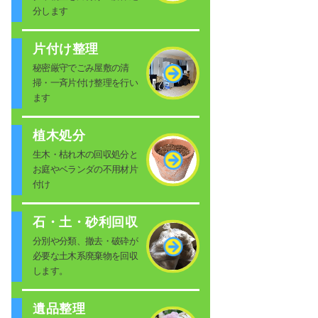
分します
片付け整理
秘密厳守でごみ屋敷の清
掃・一斉片付け整理を行い
ます
植木処分
生木・枯れ木の回収処分と
お庭やベランダの不用材片
付け
石・土・砂利回収
分別や分類、撤去・破砕が
必要な土木系廃棄物を回収
します。
遺品整理