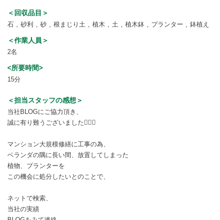
＜回収品目＞
石
砂利
砂
根まじり土
植木
土
植木鉢
プランター
鉢植え
＜作業人員＞
2名
<所要時間>
15分
＜担当スタッフの感想＞
当社BLOGにご協力頂き、
誠に有り難うございました🙇🏻‍♂️
マンション大規模修繕に工事の為、
ベランダの隅に長い間、放置してしまった
植物、プランターを
この機会に処分したいとのことで、
ネットで検索、
当社の実績
BLOGをみて連絡、