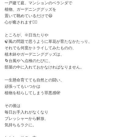
一戸建て庭、マンションのベランダで
植物、ガーデニンググッズを
置いて眺めているだけで😃
心が癒されます😮‍💨
ところが、🌞日当たりや
🍃風の問題で思うように草花が育たなかたっり、
それでも何度かトライしてみたものの、
植木鉢やガーデニンググッズは、
🌀台風や🪛点検のたびに、
部屋の中に入れておかなければなりません。
一生懸命育てても自然との闘い、
頑張ってもいつかは
植物を枯らしてしまう罪悪感🫣
その後は
毎日お手入れがなくなり
プレッシャーから解放、
気持ちもラクに。