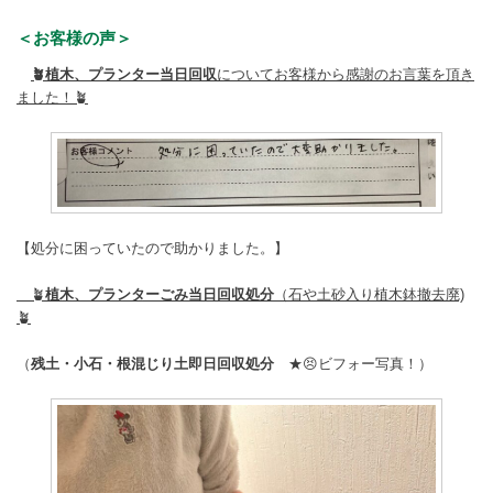
＜お客様の声＞
🪴植木、プランター当日回収
についてお客様から感謝のお言葉を頂き
ました！🪴
【処分に困っていたので助かりました。】
🪴
植木、プランターごみ当日回収処分
（石や土砂入り植木鉢撤去廃)
🪴
（
残土・小石・根混じり土
即日回収処分
★😣ビフォー写真！）