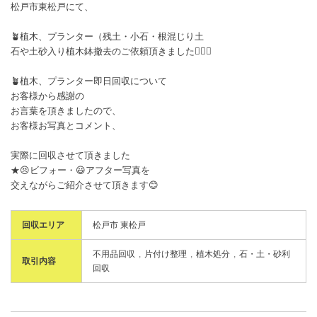
松戸市東松戸にて、
🪴植木、プランター（残土・小石・根混じり土
石や土砂入り植木鉢撤去のご依頼頂きました🙇🏻‍♂️
🪴植木、プランター即日回収について
お客様から感謝の
お言葉を頂きましたので、
お客様お写真とコメント、
実際に回収させて頂きました
★😣ビフォー・😃アフター写真を
交えながらご紹介させて頂きます😊
回収エリア
松戸市 東松戸
不用品回収
片付け整理
植木処分
石・土・砂利
取引内容
回収