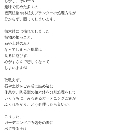
しかし、その一方
趣味で初めた多くの
観葉植物や鉢植えプランターの処理方法が
分からず、困ってしまいます。
植木鉢には枯れてしまった
植物の根っこと、
石や土砂のみと
なってしまった風景は
見るに忍びず、
心がすさんで悲しくなって
しまいます🥲
取敢えず、
石や土砂をごみ袋に詰め込む
作業や、陶器製の植木鉢を分別処理をして
いくうちに、みるみるガーデニングごみが
ふくれあがり、どう処理したら良いか、
こうした、
ガーデニングごみ処分の際に
出て来る土は、