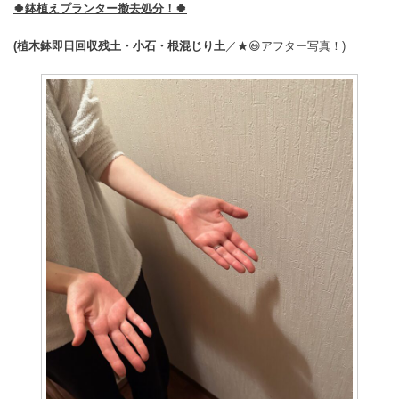
🍀鉢植えプランター撤去処分！🍀
(植木鉢即日回収
残土・小石・根混じり土
／★😃アフター写真！)