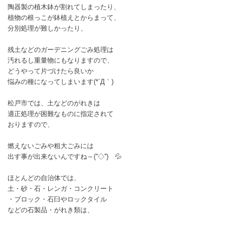
陶器製の植木鉢が割れてしまったり、
植物の根っこが鉢植えとからまって、
分別処理が難しかったり、
残土などのガーデニングごみ処理は
汚れるし重量物にもなりますので、
どうやって片づけたら良いか
悩みの種になってしまいます(*´Д｀)
松戸市では、土などのがれきは
適正処理が困難なものに指定されて
おりますので、
燃えないごみや粗大ごみには
出す事が出来ないんですね～(''◇'')ゞ💦
ほとんどの自治体では、
土・砂・石・レンガ・コンクリート
・ブロック・石臼やロックタイル
などの石製品・がれき類は、