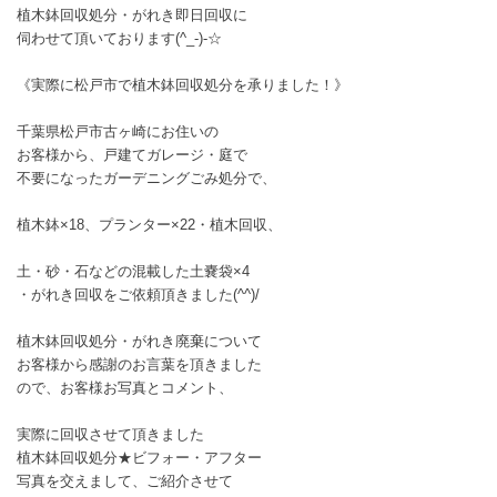
植木鉢回収処分・がれき即日回収に
伺わせて頂いております(^_-)-☆
《実際に松戸市で植木鉢回収処分を承りました！》
千葉県松戸市古ヶ崎にお住いの
お客様から、戸建てガレージ・庭で
不要になったガーデニングごみ処分で、
植木鉢×18、プランター×22・植木回収、
土・砂・石などの混載した土嚢袋×4
・がれき回収をご依頼頂きました(^^)/
植木鉢回収処分・がれき廃棄について
お客様から感謝のお言葉を頂きました
ので、お客様お写真とコメント、
実際に回収させて頂きました
植木鉢回収処分★ビフォー・アフター
写真を交えまして、ご紹介させて