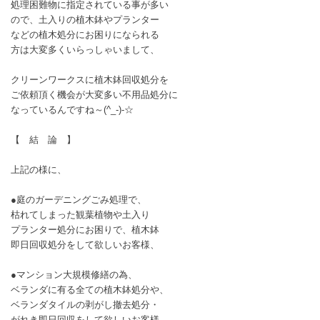
処理困難物に指定されている事が多い
ので、土入りの植木鉢やプランター
などの植木処分にお困りになられる
方は大変多くいらっしゃいまして、
クリーンワークスに植木鉢回収処分を
ご依頼頂く機会が大変多い不用品処分に
なっているんですね～(^_-)-☆
【 結 論 】
上記の様に、
●庭のガーデニングごみ処理で、
枯れてしまった観葉植物や土入り
プランター処分にお困りで、植木鉢
即日回収処分をして欲しいお客様、
●マンション大規模修繕の為、
ベランダに有る全ての植木鉢処分や、
ベランダタイルの剥がし撤去処分・
がれき即日回収をして欲しいお客様、