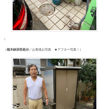
☟
（
植木鉢回収処分
／お客様お写真 ★アフター写真！）