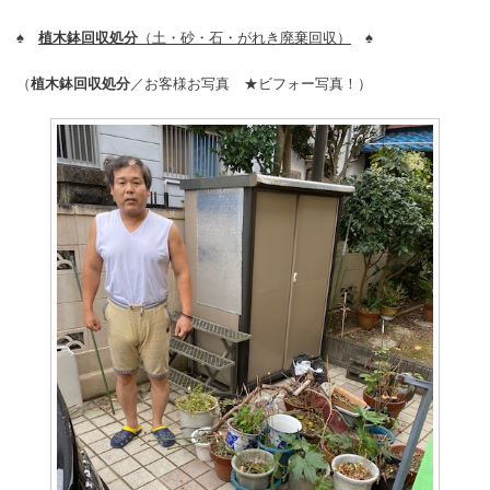
♠
植木鉢回収処分
（土・砂・石・がれき廃棄回収）
♠
（
植木鉢回収処分
／お客様お写真 ★ビフォー写真！）