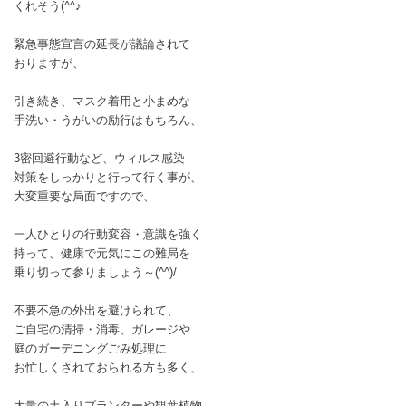
くれそう(^^♪
緊急事態宣言の延長が議論されて
おりますが、
引き続き、マスク着用と小まめな
手洗い・うがいの励行はもちろん、
3密回避行動など、ウィルス感染
対策をしっかりと行って行く事が、
大変重要な局面ですので、
一人ひとりの行動変容・意識を強く
持って、健康で元気にこの難局を
乗り切って参りましょう～(^^)/
不要不急の外出を避けられて、
ご自宅の清掃・消毒、ガレージや
庭のガーデニングごみ処理に
お忙しくされておられる方も多く、
大量の土入りプランターや観葉植物