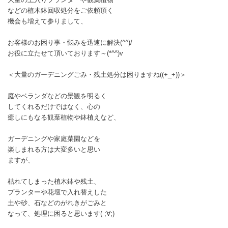
などの植木鉢回収処分をご依頼頂く
機会も増えて参りまして、
お客様のお困り事・悩みを迅速に解決(^^)/
お役に立たせて頂いております～(*^^)v
＜大量のガーデニングごみ・残土処分は困りますね((+_+))＞
庭やベランダなどの景観を明るく
してくれるだけではなく、心の
癒しにもなる観葉植物や鉢植えなど、
ガーデニングや家庭菜園などを
楽しまれる方は大変多いと思い
ますが、
枯れてしまった植木鉢や残土、
プランターや花壇で入れ替えした
土や砂、石などのがれきがごみと
なって、処理に困ると思います( ;∀;)