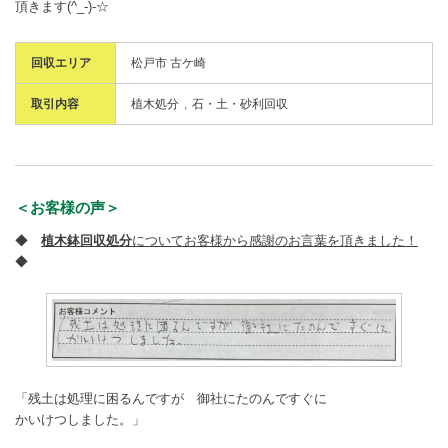
頂きます(^_-)-☆
回収エリア
松戸市 古ケ崎
取引内容
植木処分
石・土・砂利回収
＜お客様の声＞
◆
植木鉢回収処分
についてお客様から感謝のお言葉を頂きました！
◆
「残土は処理に困るんですが 御社にたのんですぐに
かいけつしました。」