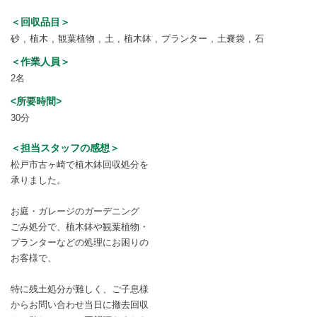
＜回収品目＞
砂
植木
観葉植物
土
植木鉢
プランター
土嚢袋
石
＜作業人員＞
2名
<所要時間>
30分
＜担当スタッフの感想＞
松戸市古ヶ崎で植木鉢回収処分を
承りました。
お庭・ガレージのガーデニング
ごみ処分で、植木鉢や観葉植物・
プランターなどの処理にお困りの
お客様で、
特に残土処分が難しく、ご子息様
からお問い合わせ当日に撤去回収