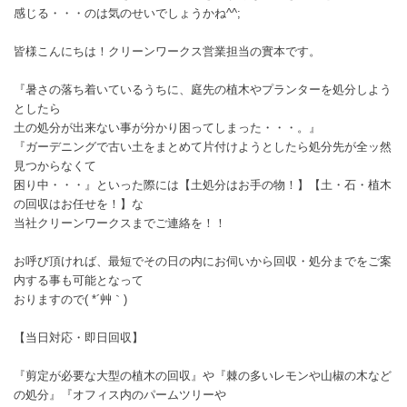
感じる・・・のは気のせいでしょうかね^^;
皆様こんにちは！クリーンワークス営業担当の實本です。
『暑さの落ち着いているうちに、庭先の植木やプランターを処分しよう
としたら
土の処分が出来ない事が分かり困ってしまった・・・。』
『ガーデニングで古い土をまとめて片付けようとしたら処分先が全ッ然
見つからなくて
困り中・・・』といった際には【土処分はお手の物！】【土・石・植木
の回収はお任せを！】な
当社クリーンワークスまでご連絡を！！
お呼び頂ければ、最短でその日の内にお伺いから回収・処分までをご案
内する事も可能となって
おりますので( *´艸｀)
【当日対応・即日回収】
『剪定が必要な大型の植木の回収』や『棘の多いレモンや山椒の木など
の処分』『オフィス内のパームツリーや