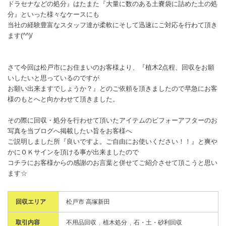
ドラセナなどの処分』はたまた『大量に数のある土嚢袋に詰めた土の処
分』といった様々なケースにも
当社の経験豊富なスタッフ達が柔軟にそして迅速にご対応を行わて頂き
ます(^^)/
さて今回は松戸市にお住まいのお客様より、『植木2点程、回収をお願
いしたいと思っているのですが
お願い出来ますでしょうか？』とのご依頼を頂きましたので早急にお客
様のもとへと向かわせて頂きました。
その際に回収・処分を行わせて頂いたアイテムのビフォーアフターのお
写真を当ブログへ掲載したい旨をお客様へ
ご説明しました所『良いですよ。ご自由にお使いください！！』と爽や
かにＯＫサインを頂ける事が出来ましたので
コチラにお客様からの感謝のお言葉と併せてご紹介させて頂こうと思い
ます☆
回収エリア
松戸市 高塚新田
取引内容
不用品回収
植木処分
石・土・砂利回収