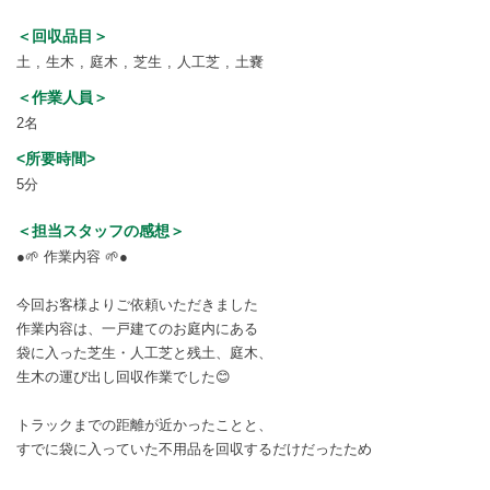
＜回収品目＞
土
生木
庭木
芝生
人工芝
土嚢
＜作業人員＞
2名
<所要時間>
5分
＜担当スタッフの感想＞
●🌱 作業内容 🌱●
今回お客様よりご依頼いただきました
作業内容は、一戸建てのお庭内にある
袋に入った芝生・人工芝と残土、庭木、
生木の運び出し回収作業でした😊
トラックまでの距離が近かったことと、
すでに袋に入っていた不用品を回収するだけだったため