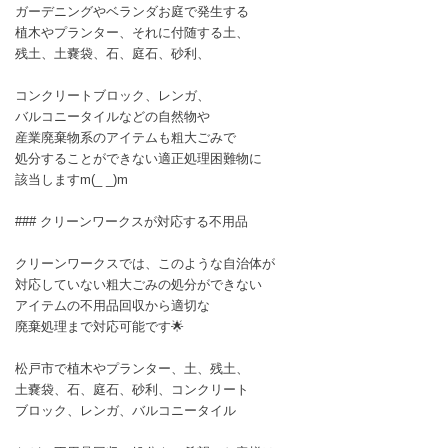
ガーデニングやベランダお庭で発生する
植木やプランター、それに付随する土、
残土、土嚢袋、石、庭石、砂利、
コンクリートブロック、レンガ、
バルコニータイルなどの自然物や
産業廃棄物系のアイテムも粗大ごみで
処分することができない適正処理困難物に
該当しますm(_ _)m
### クリーンワークスが対応する不用品
クリーンワークスでは、このような自治体が
対応していない粗大ごみの処分ができない
アイテムの不用品回収から適切な
廃棄処理まで対応可能です🌟
松戸市で植木やプランター、土、残土、
土嚢袋、石、庭石、砂利、コンクリート
ブロック、レンガ、バルコニータイル