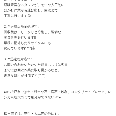
経験豊富なスタッフが、芝生や人工芝の
はがし作業から運び出し、回収まで
丁寧に行います😊
2. **適切な廃棄処理**：
回収後は、しっかりと分別し、適切な
廃棄処理を行います‼️
環境に配慮したリサイクルにも
努めています(*^^*)👍
3. **迅速な対応**：
お問い合わせいただいた即日もしけは翌日
までには回収作業に取り掛かるなど、
迅速な対応が可能です(*^^*)
●🌱 松戸市では土・残土や石・庭石・砂利、コンクリートブロック、レ
ンガも粗大ゴミで処分ができない 🌱●
松戸市では、芝生・人工芝の他にも、