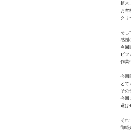
植木
お客
クリ
そし
感謝
今回
ビフ
作業
今回
とて
その
今回
選ば
それ
御紹