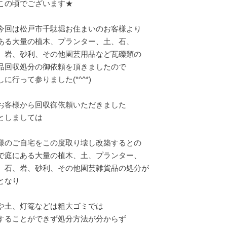
この頃でございます★
今回は松戸市千駄堀お住まいのお客様より
ある大量の植木、プランター、土、石、
、岩、砂利、その他園芸用品など瓦礫類の
品回収処分の御依頼を頂きましたので
に行って参りました(*^^*)
お客様から回収御依頼いただきました
としましては
様のご自宅をこの度取り壊し改築するとの
で庭にある大量の植木、土、プランター、
、石、岩、砂利、その他園芸雑貨品の処分が
となり
や土、灯篭などは粗大ゴミでは
することができず処分方法が分からず