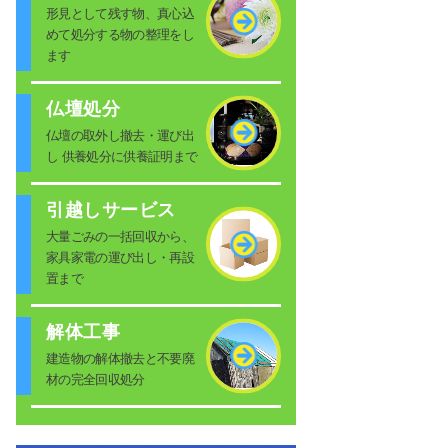
形見として残す物、真心込
めて処分する物の整理をし
ます
仏壇処分
仏壇の取外し撤去・運び出
し 供養処分に供養証明まで
引越しサービス
大量ごみの一括回収から、
家具家電の運び出し・再設
置まで
解体工事
建造物の解体撤去と不要廃
材の完全回収処分