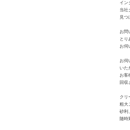
イン
当社
見つ
お問
とり
お伺
お伺
いた
お客
回収
クリ
粗大
砂利
随時