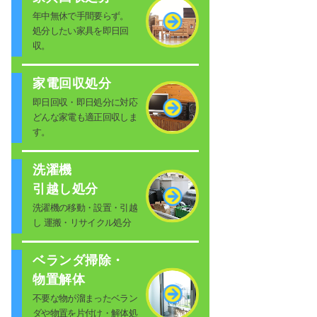
年中無休で手間要らず。
処分したい家具を即日回
収。
家電回収処分
即日回収・即日処分に対応
どんな家電も適正回収しま
す。
洗濯機
引越し処分
洗濯機の移動・設置・引越
し 運搬・リサイクル処分
ベランダ掃除・
物置解体
不要な物が溜まったベラン
ダや物置を片付け・解体処