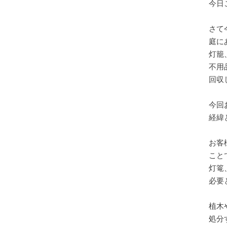
今日
さて
庭に
灯籠
不用
回収し
今回
経緯
お客
こと
灯篭
必要
植木
処分