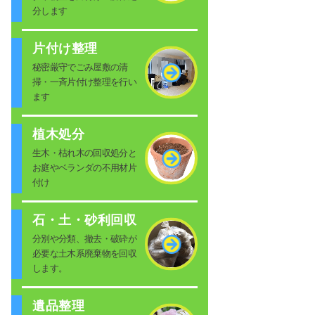
分します
片付け整理
秘密厳守でごみ屋敷の清
掃・一斉片付け整理を行い
ます
植木処分
生木・枯れ木の回収処分と
お庭やベランダの不用材片
付け
石・土・砂利回収
分別や分類、撤去・破砕が
必要な土木系廃棄物を回収
します。
遺品整理