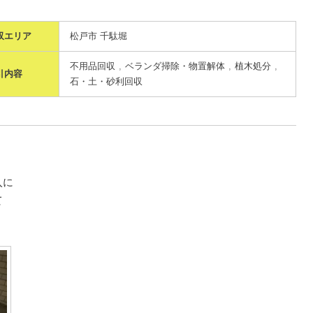
収エリア
松戸市 千駄堀
不用品回収
ベランダ掃除・物置解体
植木処分
引内容
石・土・砂利回収
入に
て