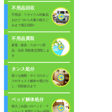
不用品回収
不用品・リサイクル対象品
おひとつから大量の粗大ご
みまで適正回収<
不用品買取
家電・家具・スポーツ用
品・玩具 高額査定買取しま
す
タンス処分
様々な種類・サイズのタン
スやチェスト解体や運び出
し・回収処分まで
ベッド解体処分
粗大ごみ扱いのベッド・マ
ットレス 布団などを一括回