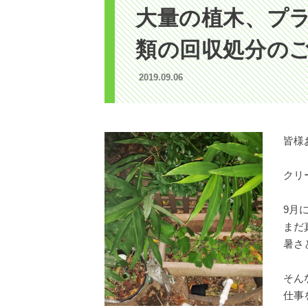
大量の植木、プ
類の回収処分の
2019.09.06
皆様お
クリ
9月
まだ
暑さ
そん
仕事