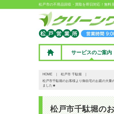
松戸市の不用品回収・買取を即日対応！無料
サービスのご案内
HOME
松戸市 千駄堀
松戸市千駄堀のお客様より御自宅のお庭の大量
ました★
松戸市千駄堀の