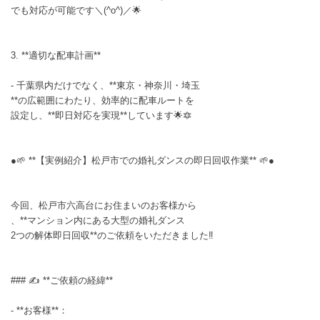
でも対応が可能です＼(^o^)／🌟
3. **適切な配車計画**
- 千葉県内だけでなく、**東京・神奈川・埼玉
**の広範囲にわたり、効率的に配車ルートを
設定し、**即日対応を実現**しています🌟🔯
●🌱 **【実例紹介】松戸市での婚礼ダンスの即日回収作業** 🌱●
今回、松戸市六高台にお住まいのお客様から
、**マンション内にある大型の婚礼ダンス
2つの解体即日回収**のご依頼をいただきました‼️
### ✍ **ご依頼の経緯**
- **お客様**：