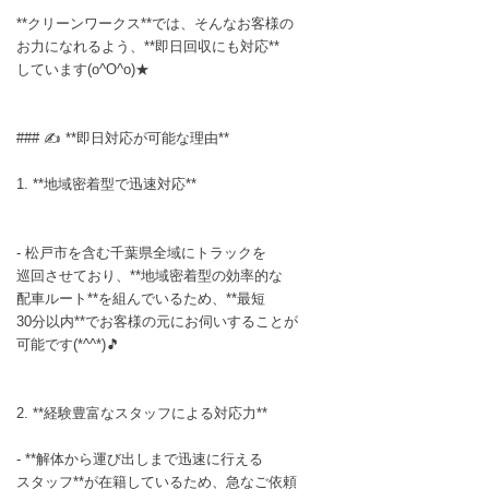
**クリーンワークス**では、そんなお客様の
お力になれるよう、**即日回収にも対応**
しています(o^O^o)★
### ✍ **即日対応が可能な理由**
1. **地域密着型で迅速対応**
- 松戸市を含む千葉県全域にトラックを
巡回させており、**地域密着型の効率的な
配車ルート**を組んでいるため、**最短
30分以内**でお客様の元にお伺いすることが
可能です(*^^*)🎵
2. **経験豊富なスタッフによる対応力**
- **解体から運び出しまで迅速に行える
スタッフ**が在籍しているため、急なご依頼