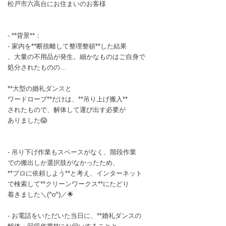
松戸市六高台にお住まいのお客様
- **背景**：
- 家内を**断捨離して整理整頓**した結果
、大量の不用品が発生。細かなものはご自身で
処分されたものの…
**大型の婚礼ダンスと
ワードローブ**だけは、**吊り上げ搬入**
されたもので、解体して運び出す必要が
ありました😱
- 吊り下げ作業もスペースがなく、階段作業
での搬出しか選択肢がなかったため、
**プロに依頼しよう**と考え、インターネット
で検索して**クリーンワークス**にたどり
着きました＼(^o^)／🌟
- お電話をいただいた当日に、**婚礼ダンスの