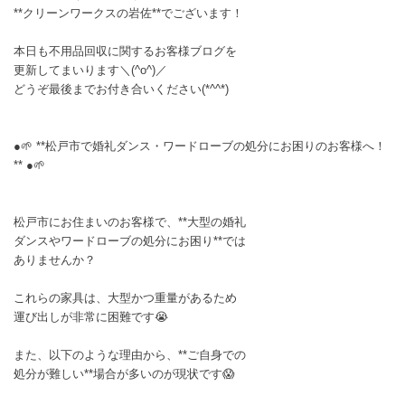
**クリーンワークスの岩佐**でございます！
本日も不用品回収に関するお客様ブログを
更新してまいります＼(^o^)／
どうぞ最後までお付き合いください(*^^*)
●🌱 **松戸市で婚礼ダンス・ワードローブの処分にお困りのお客様へ！
** ●🌱
松戸市にお住まいのお客様で、**大型の婚礼
ダンスやワードローブの処分にお困り**では
ありませんか？
これらの家具は、大型かつ重量があるため
運び出しが非常に困難です😭
また、以下のような理由から、**ご自身での
処分が難しい**場合が多いのが現状です😱