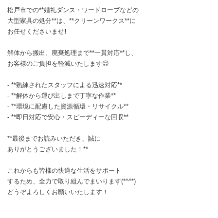
松戸市での**婚礼ダンス・ワードローブなどの
大型家具の処分**は、**クリーンワークス**に
お任せくださいませ❗
解体から搬出、廃棄処理まで**一貫対応**し、
お客様のご負担を軽減いたします😊
- **熟練されたスタッフによる迅速対応**
- **解体から運び出しまで丁寧な作業**
- **環境に配慮した資源循環・リサイクル**
- **即日対応で安心・スピーディーな回収**
**最後までお読みいただき、誠に
ありがとうございました！**
これからも皆様の快適な生活をサポート
するため、全力で取り組んでまいります(*^^*)
どうぞよろしくお願いいたします！