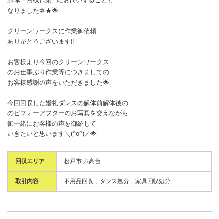
解体・回収作業**にお伺いすることと
なりました🔯★🌟
クリーンワークスに作業御依頼
ありがとうございます‼️
お客様より今回のクリーンワークス
のお仕事ぶり作業等につきましての
お客様感謝の声をいただきました🌟
今回回収した婚礼ダンスの解体前解体後の
のビフォーアフターのお写真を交えながら
御一緒にお客様の声を御紹して
いきたいと思います＼(^o^)／🌟
回収エリア
松戸市 六高台
取引内容
不用品回収
タンス処分
家具回収処分