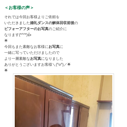
＜お客様の声＞
それでは今回お客様よりご依頼を
いただきました
婚礼ダンスの解体回収前後
の
ビフォーアフターのお写真
のご紹介に
なります(*^^*)👍
🌟
今回もまた素敵なお客様に
お写真
に
一緒に写っていただけましたので
より一層素敵な
お写真
になりました
ありがとうございますお客様＼(^o^)／🌟
🌟