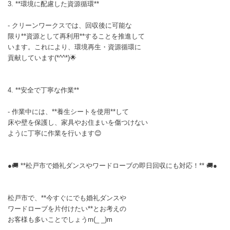
3. **環境に配慮した資源循環**
- クリーンワークスでは、回収後に可能な
限り**資源として再利用**することを推進して
います。これにより、環境再生・資源循環に
貢献しています(*^^*)🌟
4. **安全で丁寧な作業**
- 作業中には、**養生シートを使用**して
床や壁を保護し、家具やお住まいを傷つけない
ように丁寧に作業を行います😊
●🚚 **松戸市で婚礼ダンスやワードローブの即日回収にも対応！** 🚚●
松戸市で、**今すぐにでも婚礼ダンスや
ワードローブを片付けたい**とお考えの
お客様も多いことでしょうm(_ _)m