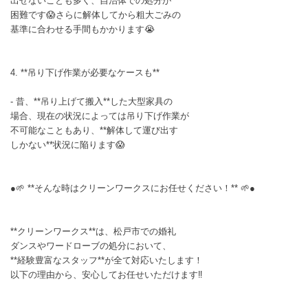
出せないことも多く、自治体での処分が
困難です😱さらに解体してから粗大ごみの
基準に合わせる手間もかかります😭
4. **吊り下げ作業が必要なケースも**
- 昔、**吊り上げて搬入**した大型家具の
場合、現在の状況によっては吊り下げ作業が
不可能なこともあり、**解体して運び出す
しかない**状況に陥ります😱
●🌱 **そんな時はクリーンワークスにお任せください！** 🌱●
**クリーンワークス**は、松戸市での婚礼
ダンスやワードローブの処分において、
**経験豊富なスタッフ**が全て対応いたします！
以下の理由から、安心してお任せいただけます‼️