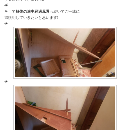
🌟
そして
解体の途中経過風景
も続いてご一緒に
御説明していきたいと思います❗
🌟
🌟