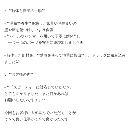
2. **解体と搬出の手順**
- **毛布で養生**を施し、家具やお住まいの
壁や床を傷つけないよう保護。
- **バールやハンマーを用いて丁寧に解体**し
、一つ一つのパーツを安全に運び出しました🌟
- 解体した部材を、**階段を使って慎重に搬出**し、トラックに積み込み
ました😊
3. **お客様の声**
- **「スピーディーに対応していただき、
とても助かりました。また何かあれば
お願いしたいです！」**
今回もお客様に大変喜んでいただくことが
できて良い仕事ができて良かったです‼️