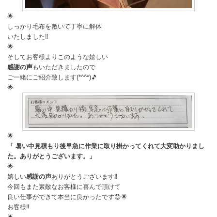
🌟
しっかり毛布を敷いて丁寧に解体
いたしました‼️
🌟
そしてお客様よりこのような嬉しい
感謝の声
もいただきましたので
ご一緒にご紹介致します(*^^*)🎵
🌟
🌟
「 暑い中見積もり後早急に作業に取り掛かってくれて大変助かりまし
た。ありがとうございます。」
🌟
嬉しい
感謝の声
ありがとうございます‼️
今回もまた素敵なお客様に喜んで頂けて
良い仕事ができて本当に良かったです😊🌟
お客様‼️