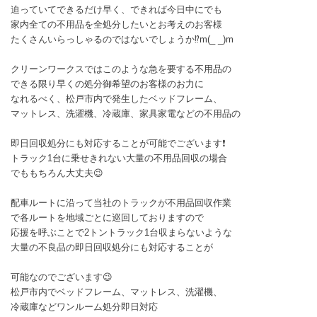
迫っていてできるだけ早く、できれば今日中にでも
家内全ての不用品を全処分したいとお考えのお客様
たくさんいらっしゃるのではないでしょうか⁉️m(_ _)m
クリーンワークスではこのような急を要する不用品の
できる限り早くの処分御希望のお客様のお力に
なれるべく、松戸市内で発生したベッドフレーム、
マットレス、洗濯機、冷蔵庫、家具家電などの不用品の
即日回収処分にも対応することが可能でございます❗
トラック1台に乗せきれない大量の不用品回収の場合
でももちろん大丈夫😉
配車ルートに沿って当社のトラックが不用品回収作業
で各ルートを地域ごとに巡回しておりますので
応援を呼ぶことで2トントラック1台収まらないような
大量の不良品の即日回収処分にも対応することが
可能なのでございます😉
松戸市内でベッドフレーム、マットレス、洗濯機、
冷蔵庫などワンルーム処分即日対応