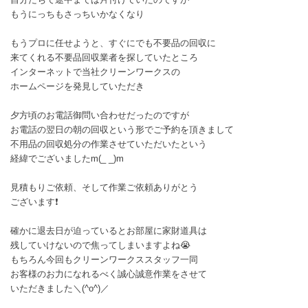
もうにっちもさっちいかなくなり
もうプロに任せようと、すぐにでも不要品の回収に
来てくれる不要品回収業者を探していたところ
インターネットで当社クリーンワークスの
ホームページを発見していただき
夕方頃のお電話御問い合わせだったのですが
お電話の翌日の朝の回収という形でご予約を頂きまして
不用品の回収処分の作業させていただいたという
経緯でございましたm(_ _)m
見積もりご依頼、そして作業ご依頼ありがとう
ございます❗
確かに退去日が迫っているとお部屋に家財道具は
残していけないので焦ってしまいますよね😭
もちろん今回もクリーンワークススタッフ一同
お客様のお力になれるべく誠心誠意作業をさせて
いただきました＼(^o^)／