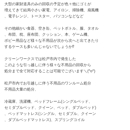
大型の家財道具のみの回収の予定が色々他にゴミが
増えてきて結局小さい家電、アイロン、掃除機、扇風機
、電子レンジ、トースター、パソコンなどなど
その他細かい食器、空き缶、ペットボトル、服、タオル
、布団、枕、座布団、クッション、本、ゲーム機、
ボビー用品など様々な不用品が次から次へと出てきたり
するケースも多いんじゃないでしょうか⁉️
クリーンワークスでは松戸市内で発生した
このような引っ越しに伴う様々な不用品の回収から
処分まで全て対応することは可能でございます＼(^o^)
松戸市内でお引越しに伴う不用品のワンルーム処分
不用品大量の処分、
冷蔵庫、洗濯機、ベッドフレーム(シングルベッド、
セミダブルベッド、クイーン、ベッド、ダブルベッド)
、ベッドマットレス(シングル、セミダブル、クイーン
、ダブルベッドマットレス)、スプリングコイル