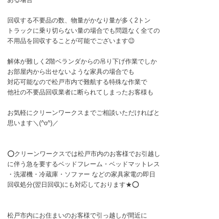
回収する不要品の数、物量がかなり量が多く2トン
トラックに乗り切らない量の場合でも問題なく全ての
不用品を回収することが可能でございます😉
解体が難しく2階ベランダからの吊り下げ作業でしか
お部屋内から出せないような家具の場合でも
対応可能なので松戸市内で難航する特殊な作業で
他社の不要品回収業者に断られてしまったお客様も
お気軽にクリーンワークスまでご相談いただければと
思います＼(^o^)／
⭕クリーンワークスでは松戸市内のお客様でお引越し
に伴う急を要するベッドフレーム・ベッドマットレス
・洗濯機・冷蔵庫・ソファー などの家具家電の即日
回収処分(翌日回収)にも対応しております★⭕
松戸市内にお住まいのお客様で引っ越しが間近に