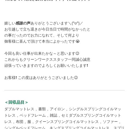
嬉しい
感謝の声
ありがとうございます＼(^o^)／
お引越しで立ち退きが今日当日で時間がなかったと
の事だったのでお力になれて、そして何より
御客様に喜んで頂けて本当によかったです😭
今回も良い仕事が出来たかな～と思います😉
これからもクリーンワークススタッフ一同誠心誠意
頑張っていきますのでよろしくお願いいたします❗
お客様❗ この度はありがとうございました😉
＜回収品目＞
ダブルマットレス
書類
アイロン
シングルスプリングコイルマッ
トレス
ベッドフレーム
雑誌
セミダブルスプリングコイルマット
レス
布団
服
クイーンスプリングコイルマットレス
ソファー
シングルベッドフレーム
キングスプリングコイルマットレス
スプリ