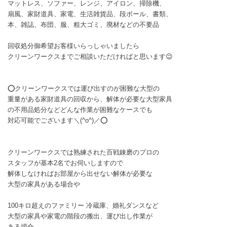
マットレス、ソファー、レンジ、アイロン、掃除機、
扇風、家財道具、家電、生活雑貨品、段ボール、書類、
本、雑誌、布団、服、粗大ゴミ、廃材などの不要品
回収処分御希望お客様いらっしゃいましたら
クリーンワークスまでご相談いただければと思います😉
⭕クリーンワークスでは運び出すのが困難な大型の
重量がある家財道具の回収から、解体が必要な大型家具
の不用品処分などどんな作業が困難なケースでも
対応可能でございます＼(^o^)／⭕
クリーンワークスでは熟練された百戦錬磨のプロの
スタッフが基本2名でお伺いしますので
解体しなければお部屋から出せない解体が必要な
大型の家具がある場合や
100キロ超えのファミリー 冷蔵庫、婚礼ダンスなど
大型の家具や家電の階段の搬出、運び出し作業が
ある場合