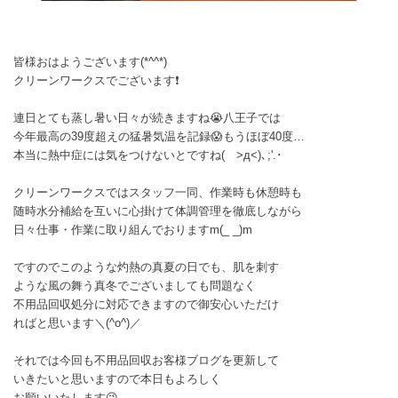
皆様おはようございます(*^^*)
クリーンワークスでございます❗
連日とても蒸し暑い日々が続きますね😭八王子では
今年最高の39度超えの猛暑気温を記録😱もうほぼ40度…
本当に熱中症には気をつけないとですね( >д<)､;'.･
クリーンワークスではスタッフ一同、作業時も休憩時も
随時水分補給を互いに心掛けて体調管理を徹底しながら
日々仕事・作業に取り組んでおりますm(_ _)m
ですのでこのような灼熱の真夏の日でも、肌を刺す
ような風の舞う真冬でございましても問題なく
不用品回収処分に対応できますので御安心いただけ
ればと思います＼(^o^)／
それでは今回も不用品回収お客様ブログを更新して
いきたいと思いますので本日もよろしく
お願いいたします😉