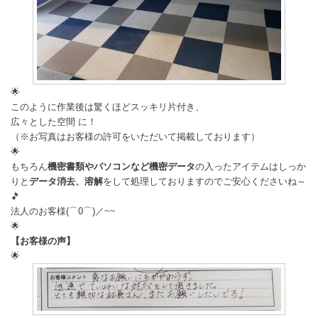
🌟
このように作業後は驚くほどスッキリ片付き、
広々とした空間 に！
（※お写真はお客様の許可をいただいて掲載しております）
🌟
もちろん
機密書類やパソコンなど機密データ
の入ったアイテムはしっか
りと
データ消去、溶解
をして処理しておりますのでご安心くださいね～
🎵
法人のお客様(⌒0⌒)／~~
🌟
【お客様の声】
🌟