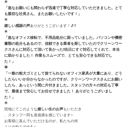
🌟
「急なお願いにも関わらず迅速で丁寧な対応していただきました。とて
も親切な社長さん、またお願いしたいです！」
🌟
嬉しい感謝の声
ありがとうございます！🎵‼️
🌟
「急なオフィス移転で、不用品処分に困っていました。パソコンや機密
書類の処分もあるので、信頼できる業者を探していたのでクリーンワー
クスさんに対応して頂いて良かった❗当日にすぐ対応してくれて、本当
に助かりました！ 作業もスムーズで、とても安心できる対応でし
た！」
🌟
「一般の粗大ゴミとして捨てられないオフィス家具が大量にあり、どう
したらいいか分からなかったのですが、クリーンワークスさんにお願い
したら、あっという間に片付きました。スタッフの方々の対応も丁寧
で、最後まで安心してお任せできました！ ありがとうございまし
た！」
🌟
現地にてこのような
嬉しい生のお声
もいただき
、スタッフ一同も達成感を感じています✨
お客様に喜んでいただけるのが、私たちの何
よりの励みです💪✨