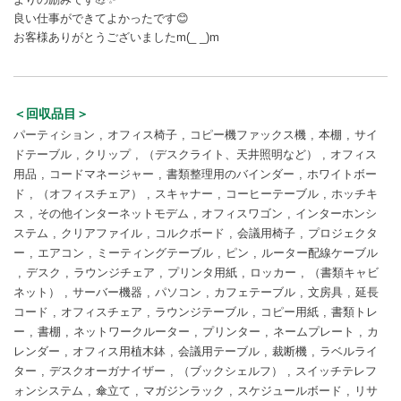
良い仕事ができてよかったです😊
お客様ありがとうございましたm(_ _)m
＜回収品目＞
パーティション
オフィス椅子
コピー機ファックス機
本棚
サイ
ドテーブル
クリップ
（デスクライト、天井照明など）
オフィス
用品
コードマネージャー
書類整理用のバインダー
ホワイトボー
ド
（オフィスチェア）
スキャナー
コーヒーテーブル
ホッチキ
ス
その他インターネットモデム
オフィスワゴン
インターホンシ
ステム
クリアファイル
コルクボード
会議用椅子
プロジェクタ
ー
エアコン
ミーティングテーブル
ピン
ルーター配線ケーブル
デスク
ラウンジチェア
プリンタ用紙
ロッカー
（書類キャビ
ネット）
サーバー機器
パソコン
カフェテーブル
文房具
延長
コード
オフィスチェア
ラウンジテーブル
コピー用紙
書類トレ
ー
書棚
ネットワークルーター
プリンター
ネームプレート
カ
レンダー
オフィス用植木鉢
会議用テーブル
裁断機
ラベルライ
ター
デスクオーガナイザー
（ブックシェルフ）
スイッチテレフ
ォンシステム
傘立て
マガジンラック
スケジュールボード
リサ