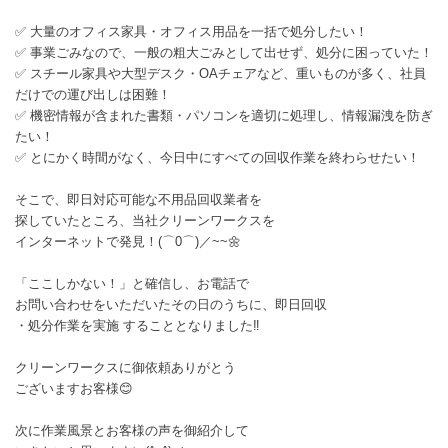
✅ 大量のオフィス家具・オフィス用品を一括で処分したい！
✅ 事業ごみなので、一般の粗大ごみとして出せず、処分に困っていた！
✅ スチール家具や大型デスク・OAチェアなど、重いものが多く、社員
だけでの運び出しは困難！
✅ 機密情報が含まれた書類・パソコンを適切に処理し、情報漏洩を防ぎ
たい！
✅ とにかく時間がなく、今日中にすべての回収作業を終わらせたい！
そこで、即日対応可能な不用品回収業者を
探していたところ、当社クリーンワークスを
インターネットで発見！(⌒0⌒)／~~🌼
「ここしかない！」と確信し、お電話で
お問い合わせをいただいたその日のうちに、即日回収
・処分作業を実施 することとなりました‼️
クリーンワークスに御依頼ありがとう
ございますお客様😊
次に作業風景とお客様の声を御紹介して