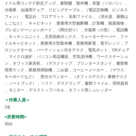
イクル用コンテナ防災グッズ
書類棚
製本機
算盤（ソロバン）
冷蔵庫
会議用チェア
リビングテーブル
（電話交換機、ビジネス
フォン）
電話台
フロアマット
名刺ファイル
（消火器、避難は
しごなど）
キャビネット
業務用大型裁断機
計算機
観葉植物
プレゼンテーションボード
（間仕切り）
冷蔵庫（小型）
電話機
キッチンユニット
文具収納ボックス
ウォーターサーバー
ファ
イルキャビネット
業務用大型製本機
業務用家電
電子レンジ
プ
ロジェクター台
パーティション付きデスク
電気ポット
OAチェア
マイクロ波炉
パソコン周辺機器
空気清浄機
ワークステーショ
ン
オフィス家具机
（デスクトップ
プリンタースタンド
書類整
理用ラック
業務用掃除機
ごみ箱
コーヒーメーカー
（マウス、
キーボードなど）
受付カウンター
（オフィスデスク）事務デスク
ノートブック）
ソファ
デスクランプ
書類ファイル
照明器具
モニター
デスクトップパネル
オフィス用シュレッダー
＜作業人員＞
2名
<所要時間>
30分