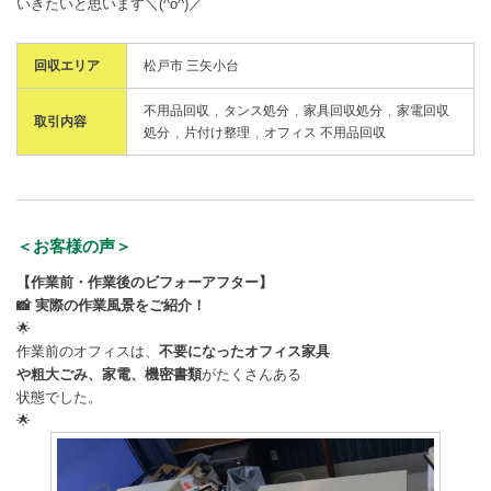
いきたいと思います＼(^o^)／
回収エリア
松戸市 三矢小台
不用品回収
タンス処分
家具回収処分
家電回収
取引内容
処分
片付け整理
オフィス 不用品回収
＜お客様の声＞
【作業前・作業後のビフォーアフター】
📸 実際の作業風景をご紹介！
🌟
作業前のオフィスは、
不要になったオフィス家具
や粗大ごみ、家電、機密書類
がたくさんある
状態でした。
🌟