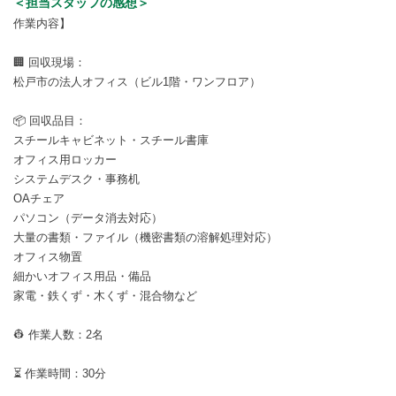
＜担当スタッフの感想＞
作業内容】
🏢 回収現場：
松戸市の法人オフィス（ビル1階・ワンフロア）
📦 回収品目：
スチールキャビネット・スチール書庫
オフィス用ロッカー
システムデスク・事務机
OAチェア
パソコン（データ消去対応）
大量の書類・ファイル（機密書類の溶解処理対応）
オフィス物置
細かいオフィス用品・備品
家電・鉄くず・木くず・混合物など
👷 作業人数：2名
⏳ 作業時間：30分