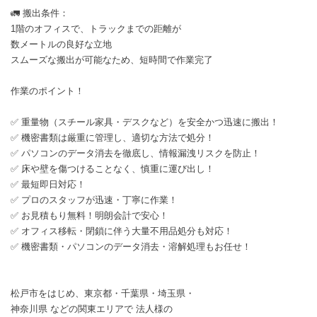
🚛 搬出条件：
1階のオフィスで、トラックまでの距離が
数メートルの良好な立地
スムーズな搬出が可能なため、短時間で作業完了
作業のポイント！
✅ 重量物（スチール家具・デスクなど）を安全かつ迅速に搬出！
✅ 機密書類は厳重に管理し、適切な方法で処分！
✅ パソコンのデータ消去を徹底し、情報漏洩リスクを防止！
✅ 床や壁を傷つけることなく、慎重に運び出し！
✅ 最短即日対応！
✅ プロのスタッフが迅速・丁寧に作業！
✅ お見積もり無料！明朗会計で安心！
✅ オフィス移転・閉鎖に伴う大量不用品処分も対応！
✅ 機密書類・パソコンのデータ消去・溶解処理もお任せ！
松戸市をはじめ、東京都・千葉県・埼玉県・
神奈川県 などの関東エリアで 法人様の