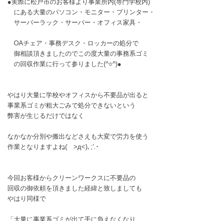
●実際に松戸市のお客様より事業所内(専門学校内)
にある大量のパソコン・モニター・プリンター・
サーバーラック・サーバー・オフィス家具・
OAチェア・事務デスク・ロッカーの処分で
御相談頂きましたのでこの度大量の事務系ゴミ
の回収作業に行って参りました(^○^)●
やはり大量に学校やオフィスから不要品が出ると
事業系ゴミが粗大ごみで処分できないという
弊害が生じるだけではなく
なかなか分別や搬出などさえも大変で労力を使う
作業となりますよね( >д<)､;'.･
今回お客様からクリーンワークスに不要品の
回収の御依頼を頂きました経緯と致しましても
やはり同様で
「大量に事業系ゴミが出て手に負えなくなり