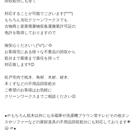
回収処分にも全て
対応することが可能でございます(*^^*)
もちろん当社クリーンワークスでも
古物商と産業廃棄物収集運搬業許可証の
免許を取得しておりますので
御安心ください＼(^o^)／🌻
お客様宅にある様々な不要品の回収から
処分まで最後まで責任を持って
対応致します‼️😊
松戸市内で枕木、角材、木材、材木、
木くずなどの不用品回収処分
ご希望のお客様はお気軽に
クリーンワークスまでご相談ください😉
●🌱もちろん枕木以外にも冷蔵庫や洗濯機ブラウン管テレビその他タン
スやソファーなどの家財道具の不用品回収処分にも対応しております🌟
😉 🌱●