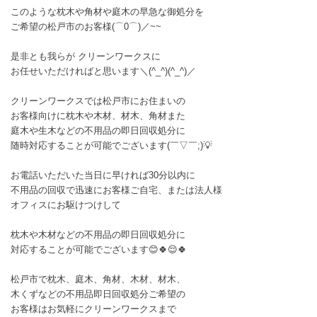
このような枕木や角材や庭木の早急な御処分を
ご希望の松戸市のお客様(⌒0⌒)／~~
是非とも我らが クリーンワークスに
お任せいただければと思います＼(^_^)(^_^)／
クリーンワークスでは松戸市にお住まいの
お客様向けに枕木や木材、材木、角材また
庭木や生木などの不用品の即日回収処分に
随時対応することが可能でございます(￣▽￣;)💡
お電話いただいた当日に早ければ30分以内に
不用品の回収で迅速にお客様ご自宅、または法人様
オフィスにお駆けつけして
枕木や木材などの不用品の即日回収処分に
対応することが可能でございます😊🍀😌🍀
松戸市で枕木、庭木、角材、木材、材木、
木くずなどの不用品即日回収処分ご希望の
お客様はお気軽にクリーンワークスまで