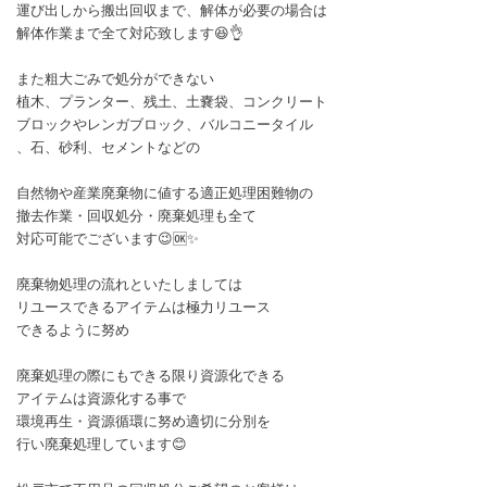
運び出しから搬出回収まで、解体が必要の場合は
解体作業まで全て対応致します😆👌
また粗大ごみで処分ができない
植木、プランター、残土、土嚢袋、コンクリート
ブロックやレンガブロック、バルコニータイル
、石、砂利、セメントなどの
自然物や産業廃棄物に値する適正処理困難物の
撤去作業・回収処分・廃棄処理も全て
対応可能でございます😉🆗✨
廃棄物処理の流れといたしましては
リユースできるアイテムは極力リユース
できるように努め
廃棄処理の際にもできる限り資源化できる
アイテムは資源化する事で
環境再生・資源循環に努め適切に分別を
行い廃棄処理しています😊