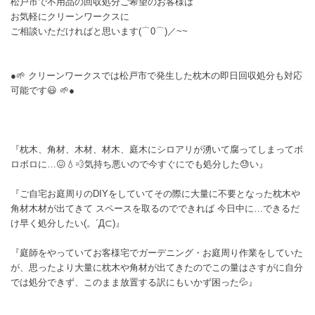
松戸市で不用品の回収処分ご希望のお客様は
お気軽にクリーンワークスに
ご相談いただければと思います(⌒0⌒)／~~
●🌱 クリーンワークスでは松戸市で発生した枕木の即日回収処分も対応
可能です😃 🌱●
『枕木、角材、木材、材木、庭木にシロアリが湧いて腐ってしまってボ
ロボロに…😖💧💨気持ち悪いので今すぐにでも処分した😓い』
『ご自宅お庭周りのDIYをしていてその際に大量に不要となった枕木や
角材木材が出てきて スペースを取るのでできれば 今日中に…できるだ
け早く処分したい(。´Д⊂)』
『庭師をやっていてお客様宅でガーデニング・お庭周り作業をしていた
が、思ったより大量に枕木や角材が出てきたのでこの量はさすがに自分
では処分できず、このまま放置する訳にもいかず困った💦』