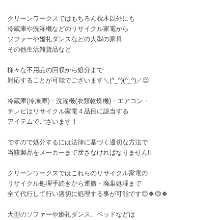
クリーンワークスではもちろん枕木以外にも
冷蔵庫や洗濯機などのリサイクル家電から
ソファーや婚礼ダンスなどの大型の家具
その他生活雑貨品など
様々な不用品の回収から処分まで
対応することが可能でございます＼(^_^)(^_^)／😉
冷蔵庫(冷凍庫)・洗濯機(衣類乾燥機)・エアコン・
テレビはリサイクル家電４品目に該当する
アイテムでございます！
ですので処分するには法律に基づく適切な方法で
当該製品をメーカーまで戻さなければなりません‼️
クリーンワークスではこれらのリサイクル家電の
リサイクル処理手続きから運搬・廃棄処理まで
全て代行して行い適切に処理する事が可能です😊🍀😌🍀
大型のソファーや婚礼ダンス、ベッドなどは