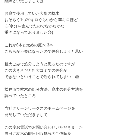
経緯といたしましては
お庭で使用していた大型の枕木
おそらく1つ20キロぐらいから30キロほど
※(水分を含んでたのでなかなかな
重さになっておりました😓)
これが6本と太めの庭木 3本
こちらが不要になったので処分しようと思い
粗大ごみで処分しようと思ったのですが
この大きさだと粗大ゴミでの処分が
できないということで断られてしまい…😱
松戸市で枕木の処分方法、庭木の処分方法を
調べていたところ…
当社クリーンワークスのホームページを
発見していただきまして
この度お電話でお問い合わせいただきました
当日に枕木の即日回収処分のご依頼を