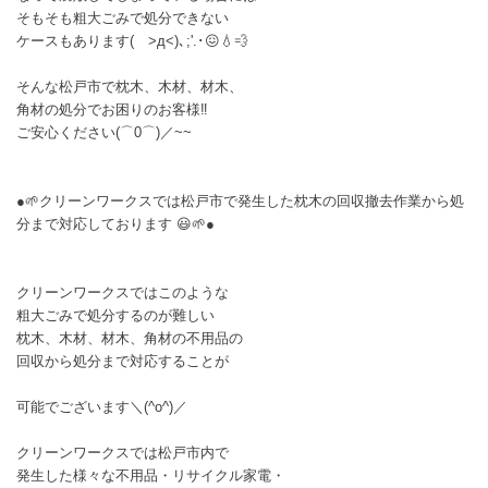
そもそも粗大ごみで処分できない
ケースもあります( >д<)､;'.･😖💧💨
そんな松戸市で枕木、木材、材木、
角材の処分でお困りのお客様‼️
ご安心ください(⌒0⌒)／~~
●🌱クリーンワークスでは松戸市で発生した枕木の回収撤去作業から処
分まで対応しております 😃🌱●
クリーンワークスではこのような
粗大ごみで処分するのが難しい
枕木、木材、材木、角材の不用品の
回収から処分まで対応することが
可能でございます＼(^o^)／
クリーンワークスでは松戸市内で
発生した様々な不用品・リサイクル家電・