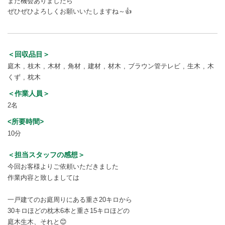
また機会ありましたら
ぜひぜひよろしくお願いいたしますね～👍
＜回収品目＞
庭木
枝木
木材
角材
建材
材木
ブラウン管テレビ
生木
木
くず
枕木
＜作業人員＞
2名
<所要時間>
10分
＜担当スタッフの感想＞
今回お客様よりご依頼いただきました
作業内容と致しましては
一戸建てのお庭周りにある重さ20キロから
30キロほどの枕木6本と重さ15キロほどの
庭木生木、それと😊