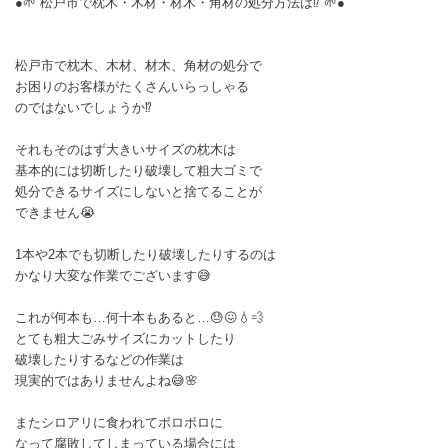
●🌱 松戸市で枕木・木材・材木・角材の処分方法は⁉️ 🌱●
松戸市で枕木、木材、材木、角材の処分で
お困りのお客様がたくさんいらっしゃる
のではないでしょうか⁉️
それもそのはず大きいサイズの枕木は
基本的には切断したり破壊して粗大ゴミで
処分できるサイズにしないと捨てることが
できません😭
1本や2本でも切断したり破壊したりするのは
かなり大変な作業でございます😅
これが何本も…何十本もあると…😓😖💧💨
とても粗大ごみサイズにカットしたり
破壊したりするなどの作業は
現実的ではありませんよね😅🌸
またシロアリに食われてボロボロに
なって腐敗してしまっている場合には