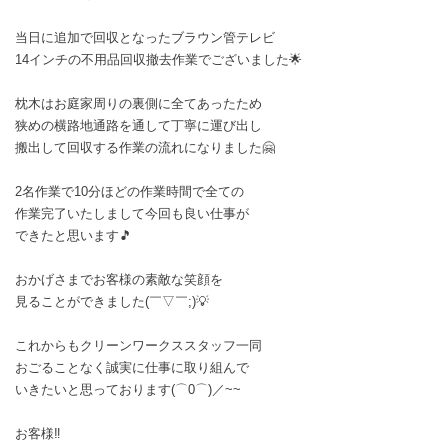
当日に追加で回収となったブラウン管テレビ
14インチの不用品回収撤去作業でございました🌟
枕木はお庭家周りの裏側に全てあったため
狭めの横路地通路を通して丁寧に運び出し
搬出して回収する作業の流れになりました🤗
2名作業で10分ほどの作業時間で全ての
作業完了いたしまして今回も良い仕事が
できたと思います🎵
おかげさまでお客様の素敵な笑顔を
見ることができました(￣▽￣;)💡
これからもクリーンワークススタッフ一同
おごることなく誠実に仕事に取り組んで
いきたいと思っております(⌒0⌒)／~~
お客様‼️