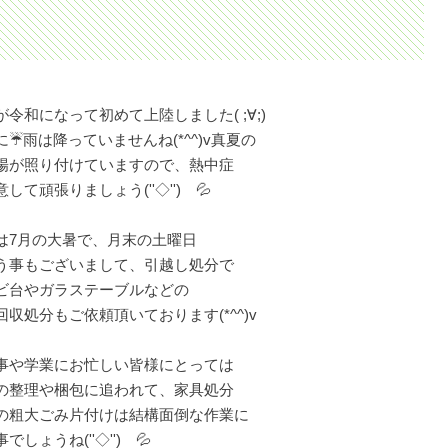
が令和になって初めて上陸しました( ;∀;)
に☔雨は降っていませんね(*^^)v真夏の
太陽が照り付けていますので、熱中症
して頑張りましょう(''◇'')ゞ💦
は7月の大暑で、月末の土曜日
う事もございまして、引越し処分で
ビ台やガラステーブルなどの
回収処分もご依頼頂いております(*^^)v
事や学業にお忙しい皆様にとっては
の整理や梱包に追われて、家具処分
の粗大ごみ片付けは結構面倒な作業に
でしょうね(''◇'')ゞ💦