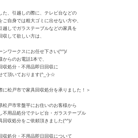
した、引越しの際に、テレビ台などの
をご自身では粗大ゴミに出せない方や、
引越しでガラステーブルなどの家具を
回収して欲しい方は、
ーンワークスにお任せ下さい(^^)/
様からのお電話1本で、
回収処分・不用品即日回収に
て頂いております(^_-)-☆
際に松戸市で家具回収処分を承りました！＞
県松戸市常盤平にお住いのお客様から
し不用品処分でテレビ台・ガラステーブル
具回収処分をご依頼頂きました(^^)/
回収処分・不用品即日回収について