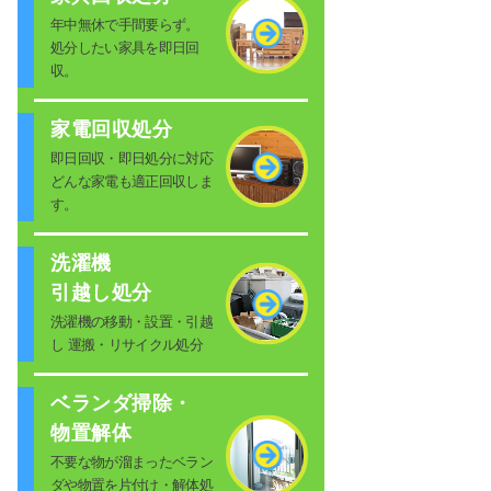
年中無休で手間要らず。
処分したい家具を即日回
収。
家電回収処分
即日回収・即日処分に対応
どんな家電も適正回収しま
す。
洗濯機
引越し処分
洗濯機の移動・設置・引越
し 運搬・リサイクル処分
ベランダ掃除・
物置解体
不要な物が溜まったベラン
ダや物置を片付け・解体処