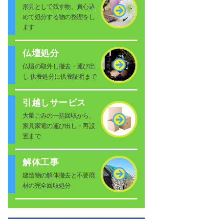
形見として残す物、真心込
めて処分する物の整理をし
ます
仏壇処分
仏壇の取外し撤去・運び出
し 供養処分に供養証明まで
引越しサービス
大量ごみの一括回収から、
家具家電の運び出し・再設
置まで
解体工事
建造物の解体撤去と不要廃
材の完全回収処分