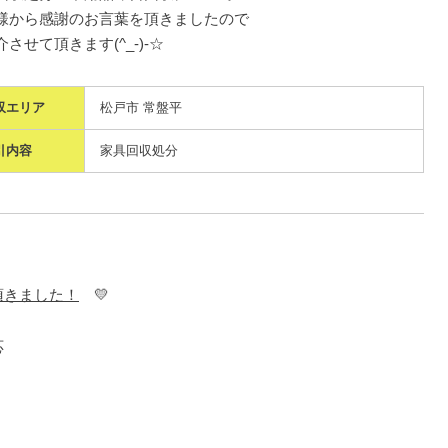
様から感謝のお言葉を頂きましたので
させて頂きます(^_-)-☆
収エリア
松戸市 常盤平
引内容
家具回収処分
頂きました！
💛
応