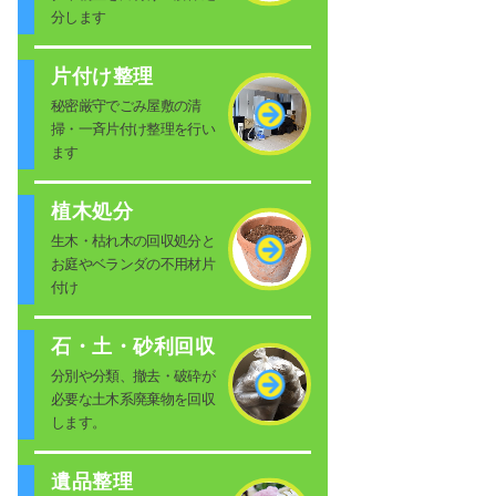
分します
片付け整理
秘密厳守でごみ屋敷の清
掃・一斉片付け整理を行い
ます
植木処分
生木・枯れ木の回収処分と
お庭やベランダの不用材片
付け
石・土・砂利回収
分別や分類、撤去・破砕が
必要な土木系廃棄物を回収
します。
遺品整理