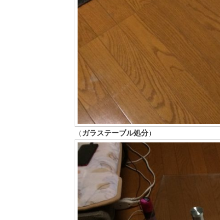
（
ガラステーブル処分
）