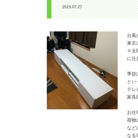
2019.07.27
台風
東京
🌞
に注意
季節
とい
テレ
家具
お仕
荷物
など
なる事