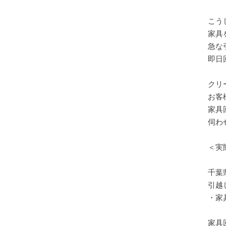
こう
家具
急な
即日
クリ
お客
家具
伺わせ
＜実
千葉
引越
・家
家具