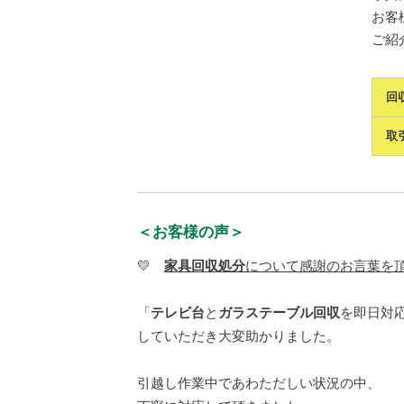
お客
ご紹介
回
取
＜お客様の声＞
💛
家具回収処分
について感謝のお言葉を
「
テレビ台
と
ガラステーブル回収
を即日対
していただき大変助かりました。
引越し作業中であわただしい状況の中、