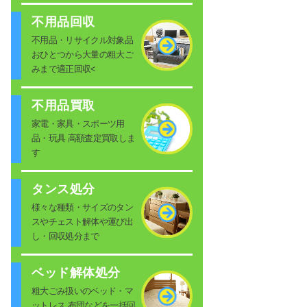
不用品回収
不用品・リサイクル対象品
おひとつから大量の粗大ご
みまで適正回収<
不用品買取
家電・家具・スポーツ用
品・玩具 高額査定買取しま
す
タンス処分
様々な種類・サイズのタン
スやチェスト解体や運び出
し・回収処分まで
ベッド解体処分
粗大ごみ扱いのベッド・マ
ットレス 布団などを一括回