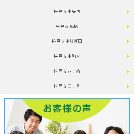
松戸市 中矢切
松戸市 馬橋
松戸市 串崎新田
松戸市 中和倉
松戸市 八ケ崎
松戸市 三ケ月