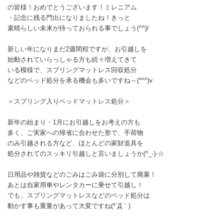
の皆様！おめでとうございます！ミレニアム
・記念に残る門出になりましたね！きっと
素晴らしい未来が待っておられる事でしょう(^^)/
新しい年になりまだ2週間程ですが、お引越しを
始動されていらっしゃる方も続々増えてきて
いる模様で、スプリングマットレス回収処分
などのベッド処分を承る機会も多いですね～(*^^)v
＜スプリング入りベッドマットレス処分＞
新年の始まり・1月にお引越しをお考えの方も
多く、ご実家への帰省に合わせた形で、手荷物
のみ引越される方など、ほとんどの家財道具を
処分されてのスッキリ引越しと言いましょうか(^_-)-☆
日用品や雑貨などのごみはごみ袋に分別して廃棄！
あとは自家用車やレンタカーに乗せて引越し！
でも、スプリングマットレスなどのベッド処分は
動かす事も重量があって大変ですね(*´Д｀)