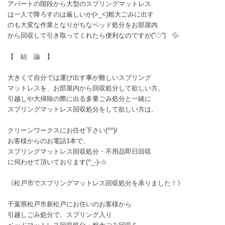
アパートの階段から大型のスプリングマットレス
は一人で降ろすのは厳しいか(>_<)粗大ごみに出す
のも大変な作業となりがちなベッド処分をお部屋内
から回収して引き取ってくれたら便利なのですが(''◇'')ゞ💦
【 結 論 】
大きくて自分では運び出す事が難しいスプリング
マットレスを、お部屋内から回収処分して欲しい方、
引越しや大掃除の際に出る多量ごみ処分と一緒に
スプリングマットレス回収処分をして欲しい方は、
クリーンワークスにお任せ下さい(^^)/
お客様からのお電話1本で、
スプリングマットレス回収処分・不用品即日回収
に伺わせて頂いております(^_-)-☆
《松戸市でスプリングマットレス回収処分を承りました！》
千葉県松戸市新松戸にお住いのお客様から
引越しごみ処分で、スプリング入り