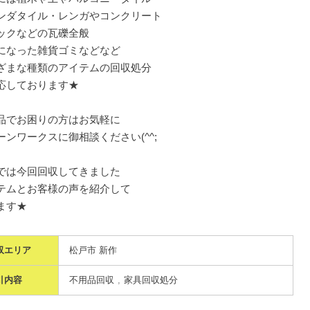
ンダタイル・レンガやコンクリート
ックなどの瓦礫全般
になった雑貨ゴミなどなど
ざまな種類のアイテムの回収処分
応しております★
品でお困りの方はお気軽に
ーンワークスに御相談ください(^^;
では今回回収してきました
テムとお客様の声を紹介して
ます★
収エリア
松戸市 新作
引内容
不用品回収
家具回収処分