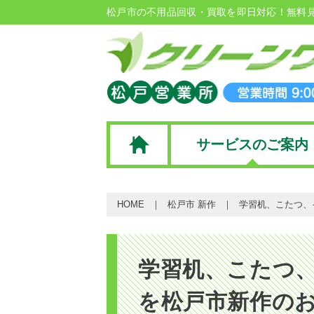
松戸市の不用品回収・買取を即日対応！無料
サービスのご案内
HOME
松戸市 新作
学習机、こたつ、
学習机、こたつ
を松戸市新作のお