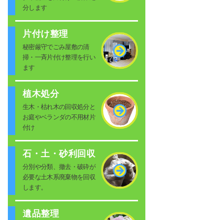
分します
片付け整理
秘密厳守でごみ屋敷の清
掃・一斉片付け整理を行い
ます
植木処分
生木・枯れ木の回収処分と
お庭やベランダの不用材片
付け
石・土・砂利回収
分別や分類、撤去・破砕が
必要な土木系廃棄物を回収
します。
遺品整理