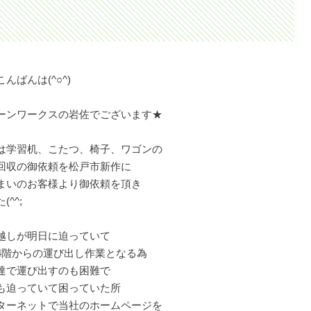
んばんは(^○^)
ーンワークスの岩佐でございます★
は学習机、こたつ、椅子、ワゴンの
回収の御依頼を松戸市新作に
まいのお客様より御依頼を頂き
(^^;
越しが明日に迫っていて
4階からの運び出し作業となる為
達で運び出すのも困難で
も迫っていて困っていた所
ターネットで当社のホームページを