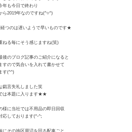
今年も今日で終わり
ら2019年なのですね(^○^)
が経つのは遅いようで早いものです★
重ねる毎にそう感じますね(笑)
最後のブログ記事のご紹介になると
ますので気合いを入れて書かせて
ます(^^)
な戯言失礼しました笑
では本題に入ります★★
の様に当社では不用品の即日回収
応しております(^-^;
毎にその地区周辺を回る配車ごと