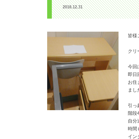
2018.12.31
皆様こ
クリ
今回
即日
お住
ました
引っ
階段
自分
時間
イン