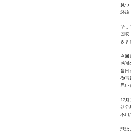
見つ
経緯
そし
回収
きま
今回
感謝
当日
御写
思いま
12
処分
不用
話は