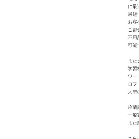
に最
最短
お客
ご都
不用
可能で
また
学習
ワー
ロフ
大型
冷蔵
一般
また
さら