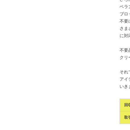
ベラ
ブロ
不要
さま
に対
不要
クリ
それ
アイ
いき
回
取