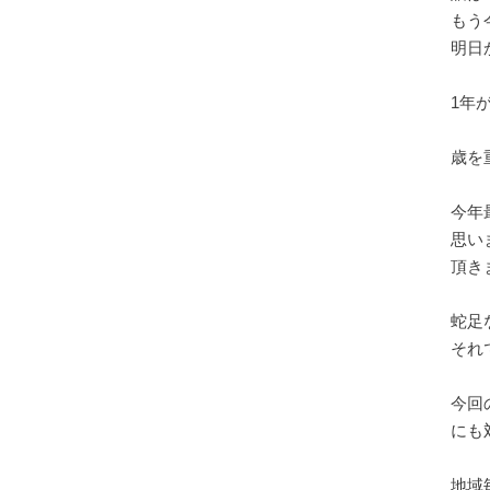
もう
明日か
1年
歳を
今年
思い
頂き
蛇足
それ
今回
にも対
地域