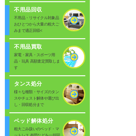
不用品回収
不用品・リサイクル対象品
おひとつから大量の粗大ご
みまで適正回収<
不用品買取
家電・家具・スポーツ用
品・玩具 高額査定買取しま
す
タンス処分
様々な種類・サイズのタン
スやチェスト解体や運び出
し・回収処分まで
ベッド解体処分
粗大ごみ扱いのベッド・マ
ットレス 布団などを一括回