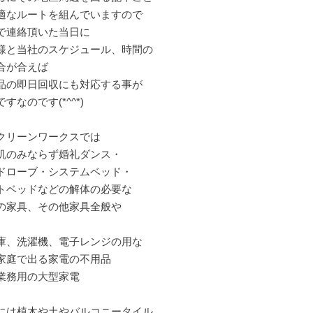
適なルートを組んでいますので
で連絡頂いた当日に
様と当社のスケジュール、時間の
合が合えば
品の即日回収にも対応する事が
すなのです(*^^*)
クリーンワークスでは
机のみならず婚礼ダンス・
ドローブ・システムベッド・
トベッドなどの解体の必要な
の家具、その他家具全般や
庫、洗濯機、電子レンジの用な
家庭で出る家電の不用品
業務用の大型家電
には植木や土やバルコニータイル