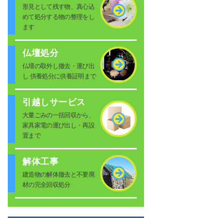
形見として残す物、真心込
めて処分する物の整理をし
ます
仏壇処分
仏壇の取外し撤去・運び出
し 供養処分に供養証明まで
引越しサービス
大量ごみの一括回収から、
家具家電の運び出し・再設
置まで
解体工事
建造物の解体撤去と不要廃
材の完全回収処分