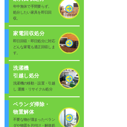
年中無休で手間要らず。
処分したい家具を即日回
収。
家電回収処分
即日回収・即日処分に対応
どんな家電も適正回収しま
す。
洗濯機
引越し処分
洗濯機の移動・設置・引越
し 運搬・リサイクル処分
ベランダ掃除・
物置解体
不要な物が溜まったベラン
ダや物置を片付け・解体処