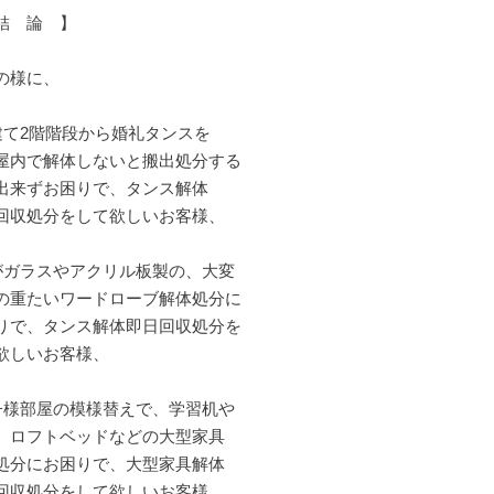
結 論 】
の様に、
建て2階階段から婚礼タンスを
屋内で解体しないと搬出処分する
出来ずお困りで、タンス解体
回収処分をして欲しいお客様、
がガラスやアクリル板製の、大変
の重たいワードローブ解体処分に
りで、タンス解体即日回収処分を
欲しいお客様、
子様部屋の模様替えで、学習机や
、ロフトベッドなどの大型家具
処分にお困りで、大型家具解体
回収処分をして欲しいお客様、