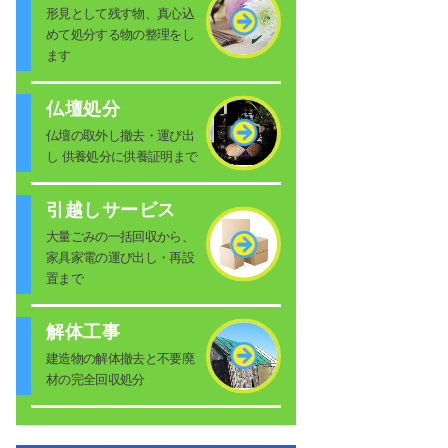
形見として残す物、真心込
めて処分する物の整理をし
ます
仏壇処分
仏壇の取外し撤去・運び出
し 供養処分に供養証明まで
引越しサービス
大量ごみの一括回収から、
家具家電の運び出し・再設
置まで
解体工事
建造物の解体撤去と不要廃
材の完全回収処分