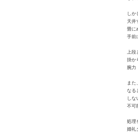
しか
天井
畳に
手前
上段
掛か
腕力・
また
なる
しな
不可
処理
婚礼