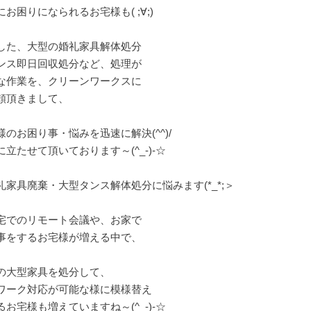
にお困りになられるお宅様も( ;∀;)
した、大型の婚礼家具解体処分
ンス即日回収処分など、処理が
な作業を、クリーンワークスに
頼頂きまして、
様のお困り事・悩みを迅速に解決(^^)/
に立たせて頂いております～(^_-)-☆
礼家具廃棄・大型タンス解体処分に悩みます(*_*;＞
宅でのリモート会議や、お家で
事をするお宅様が増える中で、
の大型家具を処分して、
ワーク対応が可能な様に模様替え
るお宅様も増えていますね～(^_-)-☆