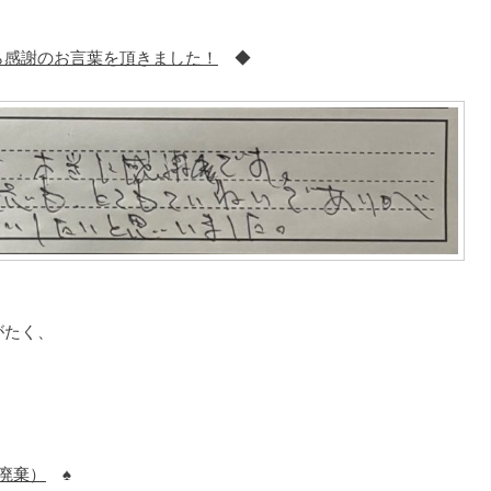
ら感謝のお言葉を頂きました！
◆
がたく、
廃棄）
♠