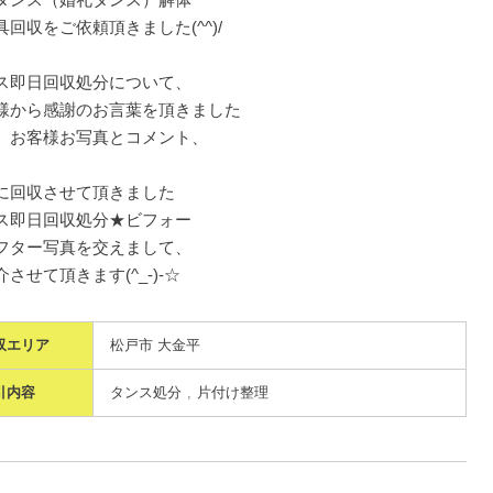
具回収をご依頼頂きました(^^)/
ス即日回収処分について、
様から感謝のお言葉を頂きました
、お客様お写真とコメント、
に回収させて頂きました
ス即日回収処分★ビフォー
フター写真を交えまして、
させて頂きます(^_-)-☆
収エリア
松戸市 大金平
引内容
タンス処分
片付け整理