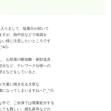
に入りまして、猛暑日が続いて
ますが、熱中症などで体調を
ない様に注意したいところです
_^A💦
し、お部屋の断捨離・家財道具
処分など、テレワーク仕様への
替えなどをしていると、
が大量に噴き出る大変な
働になってしまいますね～(*_*;💦
な中で、ご自身では廃棄処分する
とても難しい、婚礼家具などの