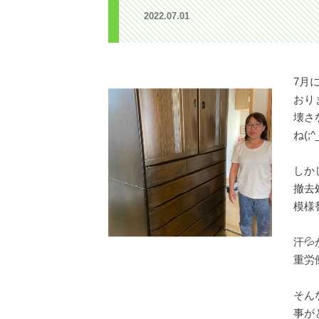
2022.07.01
7月
おり
壊さ
ね(;^
しか
撤去
模様
汗
重労
そん
事が