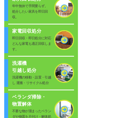
年中無休で手間要らず。
処分したい家具を即日回
収。
家電回収処分
即日回収・即日処分に対応
どんな家電も適正回収しま
す。
洗濯機
引越し処分
洗濯機の移動・設置・引越
し 運搬・リサイクル処分
ベランダ掃除・
物置解体
不要な物が溜まったベラン
ダや物置を片付け・解体処