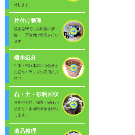
分します
片付け整理
秘密厳守でごみ屋敷の清
掃・一斉片付け整理を行い
ます
植木処分
生木・枯れ木の回収処分と
お庭やベランダの不用材片
付け
石・土・砂利回収
分別や分類、撤去・破砕が
必要な土木系廃棄物を回収
します。
遺品整理