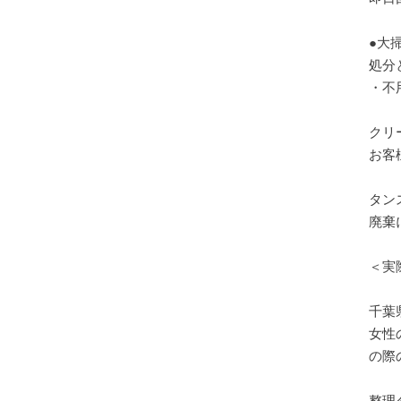
●大
処分
・不
クリ
お客
タン
廃棄
＜実
千葉
女性
の際
整理