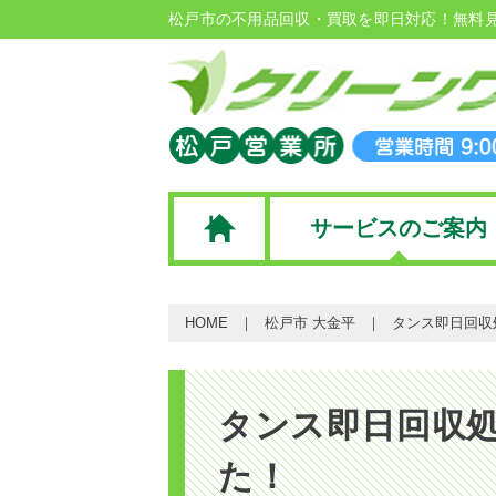
松戸市の不用品回収・買取を即日対応！無料
サービスのご案内
HOME
松戸市 大金平
タンス即日回収
タンス即日回収
た！