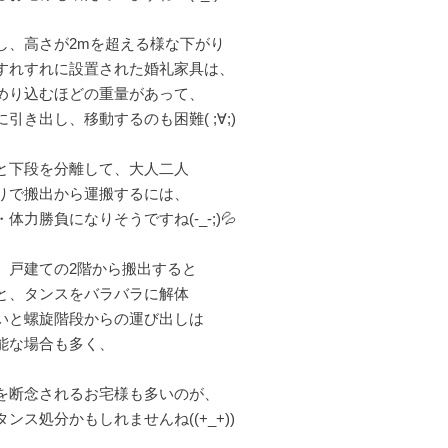
し、高さが2mを超える様な下がり
すれすれに設置された婚礼家具は、
めり込むほどの重量があって、
に引き出し、移動するのも困難( ;∀;)
と下段を分離して、大人二人
りで搬出から運搬するには、
体力勝負になりそうですね(-_-;)💦
、戸建ての2階から搬出すると
と、タンスをバラバラに解体
いと螺旋階段からの運び出しは
能な場合も多く、
を断念されるお宅様も多いのが、
タンス処分かもしれませんね((+_+))