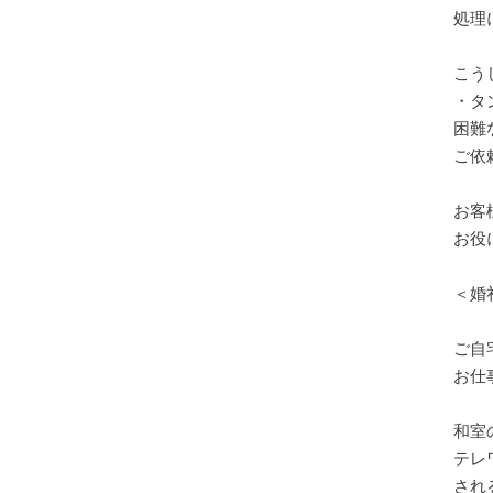
処理
こう
・タ
困難
ご依
お客
お役
＜婚
ご自
お仕
和室
テレ
され