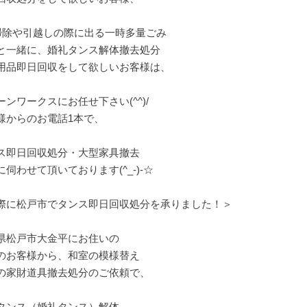
掃除や引越しの際に出る一時多量ごみ
と一緒に、婚礼タンス解体撤去処分
用品即日回収をして欲しいお客様は、
ーンワークスにお任せ下さい(^^)/
様からのお電話1本で、
ス即日回収処分・大型家具撤去
に伺わせて頂いております(^_-)-☆
際に松戸市でタンス即日回収処分を承りました！＞
県松戸市大金平にお住いの
のお客様から、和室の模様替え
の家財道具撤去処分のご依頼で、
タンス（婚礼タンス）解体