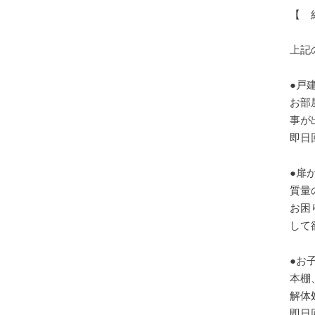
【 
上記
●戸
お部
事が
即日
●扉
質量
お困
して
●お
本棚
解体
即日