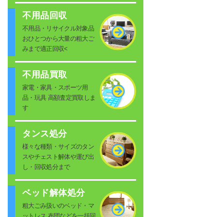
不用品回収
不用品・リサイクル対象品
おひとつから大量の粗大ご
みまで適正回収<
不用品買取
家電・家具・スポーツ用
品・玩具 高額査定買取しま
す
タンス処分
様々な種類・サイズのタン
スやチェスト解体や運び出
し・回収処分まで
ベッド解体処分
粗大ごみ扱いのベッド・マ
ットレス 布団などを一括回