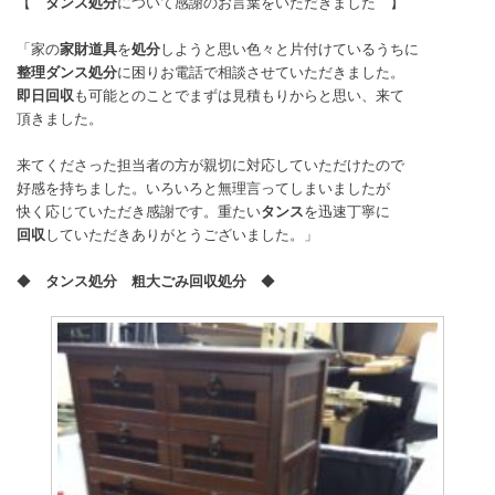
【
タンス処分
について感謝のお言葉をいただきました
】
「家の
家財道具
を
処分
しようと思い色々と片付けているうちに
整理ダンス処分
に困りお電話で相談させていただきました。
即日回収
も可能とのことでまずは見積もりからと思い、来て
頂きました。
来てくださった担当者の方が親切に対応していただけたので
好感を持ちました。いろいろと無理言ってしまいましたが
快く応じていただき感謝です。重たい
タンス
を迅速丁寧に
回収
していただきありがとうございました。」
◆
タンス処分 粗大ごみ回収処分
◆