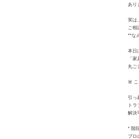
あり
実は
ご相
**な
本日
「家
丸ご
🚨
引っ
トラ
解決
* 
プロ