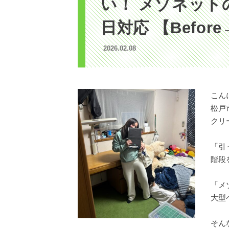
い！ メゾネット
日対応 【Before
2026.02.08
こん
松戸
クリ
「引
階段
「メ
大型
そん