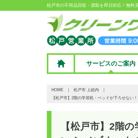
松戸市の不用品回収・買取を即日対応！無料
サービスのご案内
HOME
松戸市 上総内
【松戸市】2階の学習机・ベッドが下ろせない！ メ
【松戸市】2階の