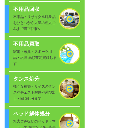
不用品回収
不用品・リサイクル対象品
おひとつから大量の粗大ご
みまで適正回収<
不用品買取
家電・家具・スポーツ用
品・玩具 高額査定買取しま
す
タンス処分
様々な種類・サイズのタン
スやチェスト解体や運び出
し・回収処分まで
ベッド解体処分
粗大ごみ扱いのベッド・マ
ットレス 布団などを一括回