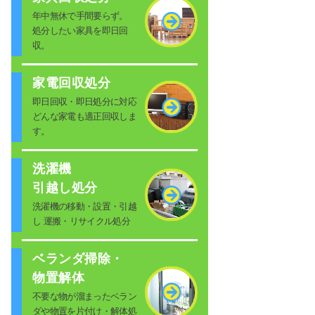
年中無休で手間要らず。
処分したい家具を即日回
収。
家電回収処分
即日回収・即日処分に対応
どんな家電も適正回収しま
す。
洗濯機
引越し処分
洗濯機の移動・設置・引越
し 運搬・リサイクル処分
ベランダ掃除・
物置解体
不要な物が溜まったベラン
ダや物置を片付け・解体処