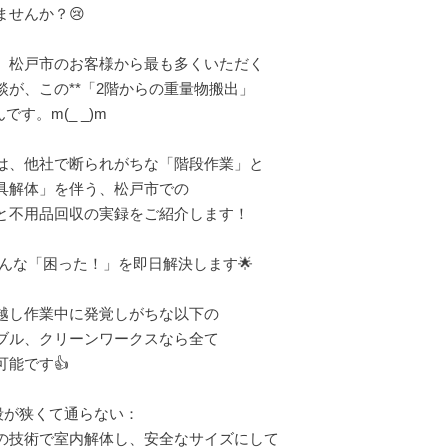
ませんか？😢
、松戸市のお客様から最も多くいただく
談が、この**「2階からの重量物搬出」
んです。m(_ _)m
は、他社で断られがちな「階段作業」と
具解体」を伴う、松戸市での
と不用品回収の実録をご紹介します！
 こんな「困った！」を即日解決します🌟
越し作業中に発覚しがちな以下の
ブル、クリーンワークスなら全て
可能です👍
階段が狭くて通らない：
の技術で室内解体し、安全なサイズにして