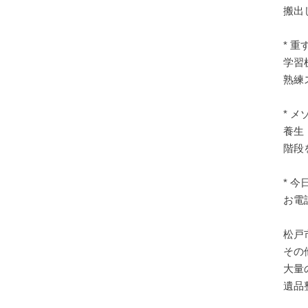
搬出
* 
学習
熟練
* 
養生
階段
* 
お電
松戸
その
大量
遺品