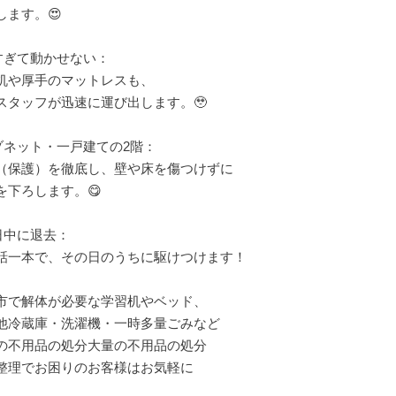
します。😍
重すぎて動かせない：
机や厚手のマットレスも、
スタッフが迅速に運び出します。🥹
メゾネット・一戸建ての2階：
（保護）を徹底し、壁や床を傷つけずに
を下ろします。😋
今日中に退去：
話一本で、その日のうちに駆けつけます！
市で解体が必要な学習机やベッド、
他冷蔵庫・洗濯機・一時多量ごみなど
の不用品の処分大量の不用品の処分
整理でお困りのお客様はお気軽に