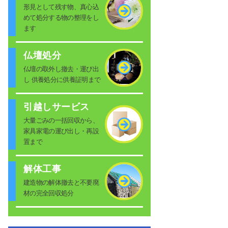
形見として残す物、真心込
めて処分する物の整理をし
ます
仏壇処分
仏壇の取外し撤去・運び出
し 供養処分に供養証明まで
引越しサービス
大量ごみの一括回収から、
家具家電の運び出し・再設
置まで
解体工事
建造物の解体撤去と不要廃
材の完全回収処分