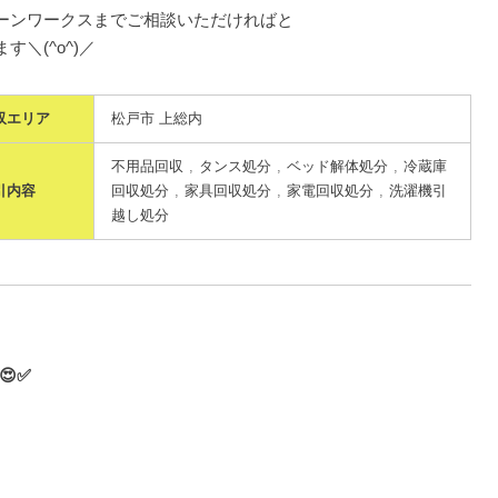
ーンワークスまでご相談いただければと
す＼(^o^)／
収エリア
松戸市 上総内
不用品回収
タンス処分
ベッド解体処分
冷蔵庫
引内容
回収処分
家具回収処分
家電回収処分
洗濯機引
越し処分
✅️