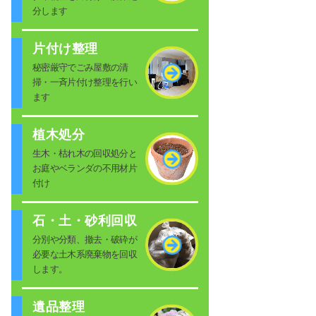
分します
片付け整理
秘密厳守でごみ屋敷の清
掃・一斉片付け整理を行い
ます
植木処分
生木・枯れ木の回収処分と
お庭やベランダの不用材片
付け
石・土・砂利回収
分別や分類、撤去・破砕が
必要な土木系廃棄物を回収
します。
遺品整理