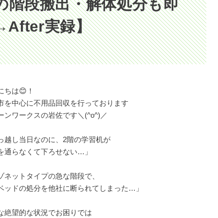
の階段搬出・解体処分も即
→After実録】
にちは😊！
市を中心に不用品回収を行っております
ーンワークスの岩佐です＼(^o^)／
っ越し当日なのに、2階の学習机が
を通らなくて下ろせない…」
ゾネットタイプの急な階段で、
ベッドの処分を他社に断られてしまった…」
な絶望的な状況でお困りでは