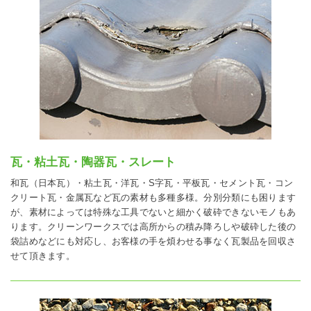
瓦・粘土瓦・陶器瓦・スレート
和瓦（日本瓦）・粘土瓦・洋瓦・S字瓦・平板瓦・セメント瓦・コン
クリート瓦・金属瓦など瓦の素材も多種多様。分別分類にも困ります
が、素材によっては特殊な工具でないと細かく破砕できないモノもあ
ります。クリーンワークスでは高所からの積み降ろしや破砕した後の
袋詰めなどにも対応し、お客様の手を煩わせる事なく瓦製品を回収さ
せて頂きます。