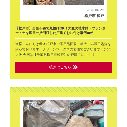
2026.06.21
松戸市 松戸
【松戸市】分別不要で丸投げOK！大量の植木鉢・プランタ
ー・土を即日一括回収した戸建てお片付け事例🚛🌱
皆様こんにちは😆🌷松戸市で不用品回収・粗大ごみ即日処分を
承っております、クリーンワークスの岩佐でございます＼(^o^)
／🌟 今回は【千葉県松戸市松戸】の戸建てに… […]
続きはこちら