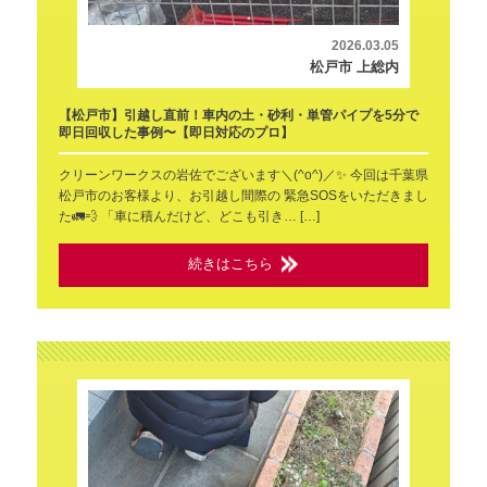
2026.03.05
松戸市 上総内
【松戸市】引越し直前！車内の土・砂利・単管パイプを5分で
即日回収した事例〜【即日対応のプロ】
クリーンワークスの岩佐でございます＼(^o^)／✨ 今回は千葉県
松戸市のお客様より、お引越し間際の 緊急SOSをいただきまし
た🚛💨 「車に積んだけど、どこも引き… […]
続きはこちら