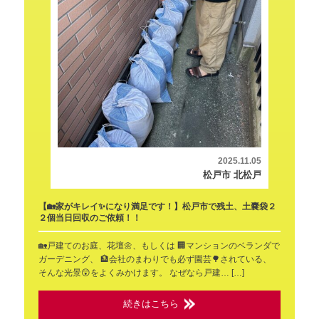
2025.11.05
松戸市 北松戸
【🏡家がキレイ✨になり満足です！】松戸市で残土、土嚢袋２
２個当日回収のご依頼！！
🏡戸建てのお庭、花壇🌼、もしくは 🏢マンションのベランダで
ガーデニング、 🏦会社のまわりでも必ず園芸🌳されている、
そんな光景😲をよくみかけます。 なぜなら戸建… […]
続きはこちら