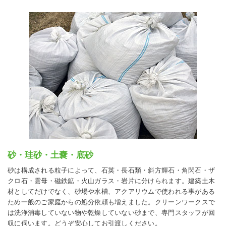
砂・珪砂・土嚢・底砂
砂は構成される粒子によって、石英・長石類・斜方輝石・角閃石・ザ
クロ石・雲母・磁鉄鉱・火山ガラス・岩片に分けられます。建築土木
材としてだけでなく、砂場や水槽、アクアリウムで使われる事がある
ため一般のご家庭からの処分依頼も増えました。クリーンワークスで
は洗浄消毒していない物や乾燥していない砂まで、専門スタッフが回
収に伺います。どうぞ安心してお引渡しください。