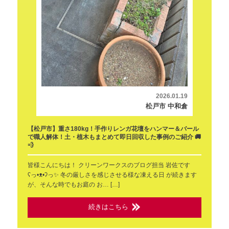
2026.01.19
松戸市 中和倉
【松戸市】重さ180kg！手作りレンガ花壇をハンマー＆バール
で職人解体！土・植木もまとめて即日回収した事例のご紹介 🚚
💨
皆様こんにちは！ クリーンワークスのブログ担当 岩佐です
ʕ⁠っ⁠•⁠ᴥ⁠•⁠ʔ⁠っ✨ 冬の厳しさを感じさせる様な凍える日 が続きます
が、そんな時でもお庭の お… […]
続きはこちら