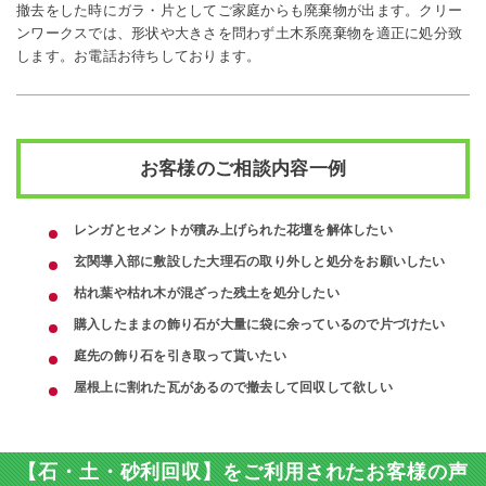
撤去をした時にガラ・片としてご家庭からも廃棄物が出ます。クリー
ンワークスでは、形状や大きさを問わず土木系廃棄物を適正に処分致
します。お電話お待ちしております。
お客様のご相談内容一例
レンガとセメントが積み上げられた花壇を解体したい
玄関導入部に敷設した大理石の取り外しと処分をお願いしたい
枯れ葉や枯れ木が混ざった残土を処分したい
購入したままの飾り石が大量に袋に余っているので片づけたい
庭先の飾り石を引き取って貰いたい
屋根上に割れた瓦があるので撤去して回収して欲しい
【石・土・砂利回収】をご利用されたお客様の声