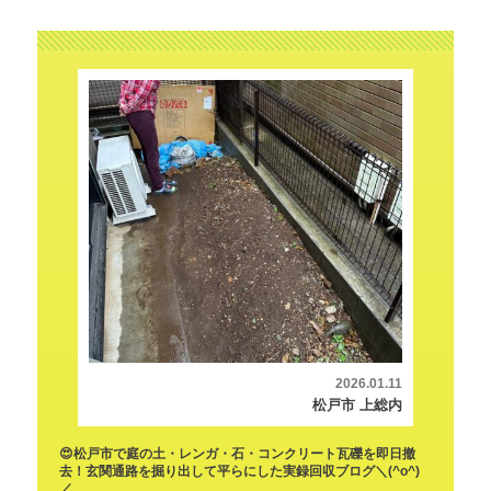
2026.01.11
松戸市 上総内
😍松戸市で庭の土・レンガ・石・コンクリート瓦礫を即日撤
去！玄関通路を掘り出して平らにした実録回収ブログ＼(^o^)
／