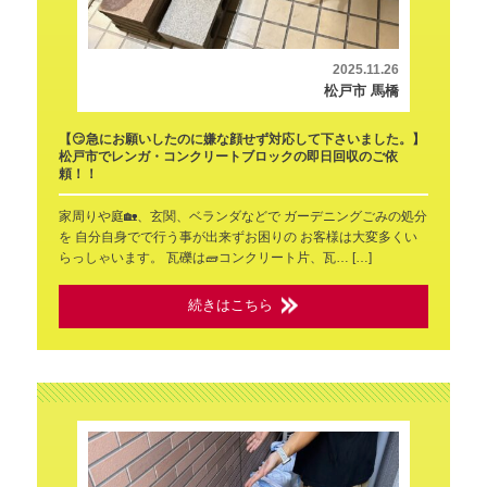
2025.11.26
松戸市 馬橋
【😏急にお願いしたのに嫌な顔せず対応して下さいました。】
松戸市でレンガ・コンクリートブロックの即日回収のご依
頼！！
家周りや庭🏡、玄関、ベランダなどで ガーデニングごみの処分
を 自分自身でで行う事が出来ずお困りの お客様は大変多くい
らっしゃいます。 瓦礫は🧱コンクリート片、瓦… […]
続きはこちら