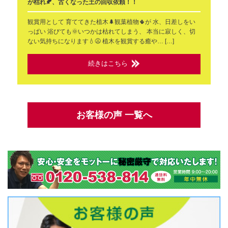
が枯れ🍂、古くなった土の回収依頼！！
観賞用として 育ててきた植木🌲観葉植物🌵が 水、日差しをい
っぱい 浴びても🌞いつかは枯れてしまう、 本当に寂しく、切
ない気持ちになります💧😩 植木を観賞する癒や… […]
続きはこちら
お客様の声 一覧へ