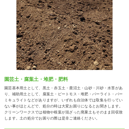
園芸土・腐葉土・堆肥・肥料
園芸基本用土として、黒土・赤玉土・鹿沼土・山砂・川砂・水苔があ
り、補助用土として、腐葉土・ピートモス・堆肥・パーライト・バー
ミキュライトなどがありますが、いずれも自治体では取集を行ってい
ない事がほとんどで、処分の時は大変お困りになるとお聞きします。
クリーンワークスでは植物や根葉が混ざった廃棄土もそのまま回収致
します。土の処分でお困りの際は是非ご連絡ください。