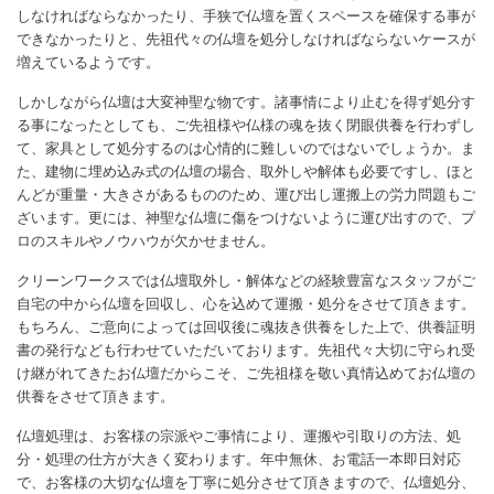
しなければならなかったり、手狭で仏壇を置くスペースを確保する事が
できなかったりと、先祖代々の仏壇を処分しなければならないケースが
増えているようです。
しかしながら仏壇は大変神聖な物です。諸事情により止むを得ず処分す
る事になったとしても、ご先祖様や仏様の魂を抜く閉眼供養を行わずし
て、家具として処分するのは心情的に難しいのではないでしょうか。ま
た、建物に埋め込み式の仏壇の場合、取外しや解体も必要ですし、ほと
んどが重量・大きさがあるもののため、運び出し運搬上の労力問題もご
ざいます。更には、神聖な仏壇に傷をつけないように運び出すので、プ
ロのスキルやノウハウが欠かせません。
クリーンワークスでは仏壇取外し・解体などの経験豊富なスタッフがご
自宅の中から仏壇を回収し、心を込めて運搬・処分をさせて頂きます。
もちろん、ご意向によっては回収後に魂抜き供養をした上で、供養証明
書の発行なども行わせていただいております。先祖代々大切に守られ受
け継がれてきたお仏壇だからこそ、ご先祖様を敬い真情込めてお仏壇の
供養をさせて頂きます。
仏壇処理は、お客様の宗派やご事情により、運搬や引取りの方法、処
分・処理の仕方が大きく変わります。年中無休、お電話一本即日対応
で、お客様の大切な仏壇を丁寧に処分させて頂きますので、仏壇処分、