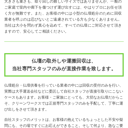
大きさも重さも、取り回しの難しいサイズではありませんが、一般の
ご家庭で室内や廊下を傷つけず運び出すには、やはりプロにお任せ頂
く方が無難です。また、お客様の中には小型の仏壇処分のために回収
業者を呼ぶのは忍びないとご遠慮されている方も少なくありません。
当社は大小を問わず真心を込めて、すべての仏壇にご対応させて頂き
ますので、安心してご相談ください。
仏壇の取外しや運搬回収は、
当社専門スタッフのみが直接作業を致します。
仏壇処分・仏壇供養を行っている業者の中には回収の受付のみを行い、
実際は大手運送会社などに委託して自社スタッフが直接引取りにこない
ケースもあります。お客様・ご家族にとっても、大切なお仏壇だからこ
そ、クリーンワークスでは正規専門スタッフのみを手配して、丁寧に運
び出しをさせて頂きます。
自社スタッフのメリットは、お客様の抱えているちょっとした不安や疑
問にも、その場ですぐにお応えができること。そして何より、急なご要