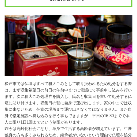
松戸市では仏壇はすべて粗大ごみとして取り扱われるため処分をする際
は、まず収集希望日の前日の午前中までに電話にて事前申し込みを行い
ます。次に粗大ごみ処理券を購入し、氏名と収集日を書いて処分する仏
壇に貼り付けます。収集日の朝に自身で運び出します。家の中までは収
集に来ないため、任意の場所まで運び出さなくてはなりません。また自
身で指定施設へ持ち込みを行う事もできますが、平日の16:30までで本
人に限り1日1回までという制限があります。
昨今は高齢化社会になり、単身で生活する高齢者が増えています。生涯
独身の方も多くみられるため、継承者がいないという理由で仏壇を処分