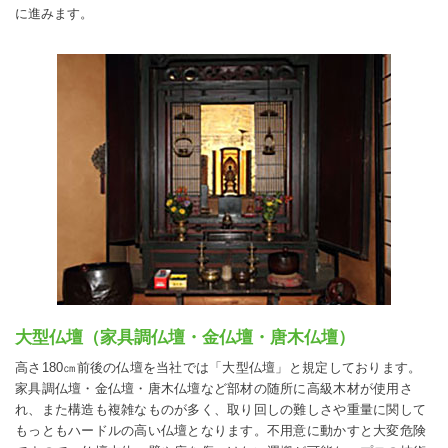
に進みます。
大型仏壇（家具調仏壇・金仏壇・唐木仏壇）
高さ180㎝前後の仏壇を当社では「大型仏壇」と規定しております。
家具調仏壇・金仏壇・唐木仏壇など部材の随所に高級木材が使用さ
れ、また構造も複雑なものが多く、取り回しの難しさや重量に関して
もっともハードルの高い仏壇となります。不用意に動かすと大変危険