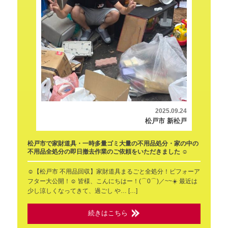
2025.09.24
松戸市 新松戸
松戸市で家財道具・一時多量ゴミ大量の不用品処分・家の中の
不用品全処分の即日撤去作業のご依頼をいただきました ☺️
☺️【松戸市 不用品回収】家財道具まるごと全処分！ビフォーア
フター大公開！☺️ 皆様、こんにちはー！(⌒0⌒)／~~☀️ 最近は
少し涼しくなってきて、過ごし や… […]
続きはこちら