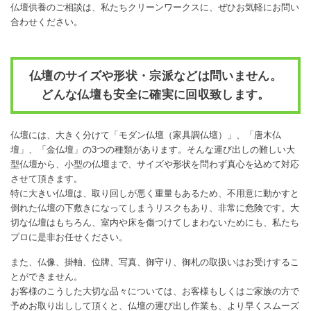
仏壇供養のご相談は、私たちクリーンワークスに、ぜひお気軽にお問い
合わせください。
仏壇のサイズや形状・宗派などは問いません。
どんな仏壇も安全に確実に回収致します。
仏壇には、大きく分けて「モダン仏壇（家具調仏壇）」、「唐木仏
壇」、「金仏壇」の3つの種類があります。そんな運び出しの難しい大
型仏壇から、小型の仏壇まで、サイズや形状を問わず真心を込めて対応
させて頂きます。
特に大きい仏壇は、取り回しが悪く重量もあるため、不用意に動かすと
倒れた仏壇の下敷きになってしまうリスクもあり、非常に危険です。大
切な仏壇はもちろん、室内や床を傷つけてしまわないためにも、私たち
プロに是非お任せください。
また、仏像、掛軸、位牌、写真、御守り、御札の取扱いはお受けするこ
とができません。
お客様のこうした大切な品々については、お客様もしくはご家族の方で
予めお取り出しして頂くと、仏壇の運び出し作業も、より早くスムーズ