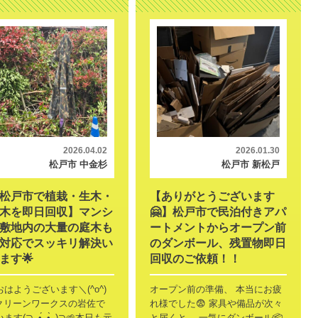
2026.04.02
2026.01.30
松戸市 中金杉
松戸市 新松戸
【松戸市で植栽・生木・
【ありがとうございます
木を即日回収】マンシ
🤗】松戸市で民泊付きアパ
敷地内の大量の庭木も
ートメントからオープン前
対応でスッキリ解決い
のダンボール、残置物即日
ます🌟
回収のご依頼！！
はようございます＼(^o^)
オープン前の準備、 本当にお疲
️クリーンワークスの岩佐で
れ様でした😨 家具や備品が次々
(⁠⊃⁠｡⁠•́⁠‿⁠•̀⁠｡⁠)⁠⊃🌱本日も元
と届くと、 一気にダンボール📦