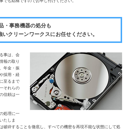
事でも結構ですのでお申し付けください。
用品・事務機器の処分も
強いクリーンワークスにお任せください。
る事は、会
情報の取り
、年金・振
や採用・経
に至るまで
一それらの
の信頼は一
の処理に一
いたしま
は破砕することを徹底し、すべての機密を再現不能な状態にして処