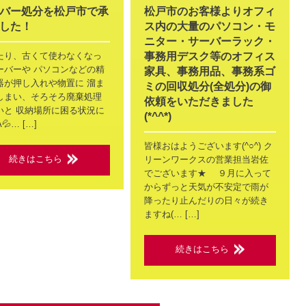
バー処分を松戸市で承
松戸市のお客様よりオフィ
した！
ス内の大量のパソコン・モ
ニター・サーバーラック・
たり、古くて使わなくなっ
事務用デスク等のオフィス
ーバーや パソコンなどの精
家具、事務用品、事務系ゴ
器が押し入れや物置に 溜ま
ミの回収処分(全処分)の御
しまい、そろそろ廃棄処理
依頼をいただきました
いと 収納場所に困る状況に
(*^^*)
^A💦… […]
皆様おはようございます(^○^) ク
続きはこちら
リーンワークスの営業担当岩佐
でございます★ ９月に入って
からずっと天気が不安定で雨が
降ったり止んだりの日々が続き
ますね(… […]
続きはこちら