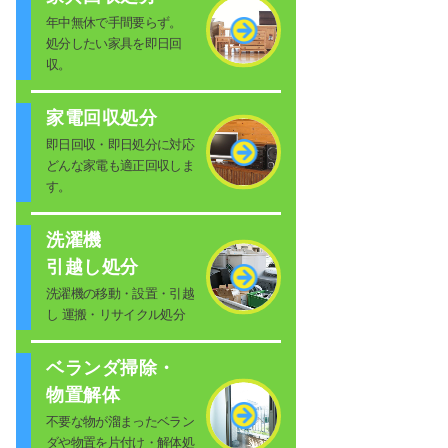
年中無休で手間要らず。
処分したい家具を即日回
収。
家電回収処分
即日回収・即日処分に対応
どんな家電も適正回収しま
す。
洗濯機
引越し処分
洗濯機の移動・設置・引越
し 運搬・リサイクル処分
ベランダ掃除・
物置解体
不要な物が溜まったベラン
ダや物置を片付け・解体処