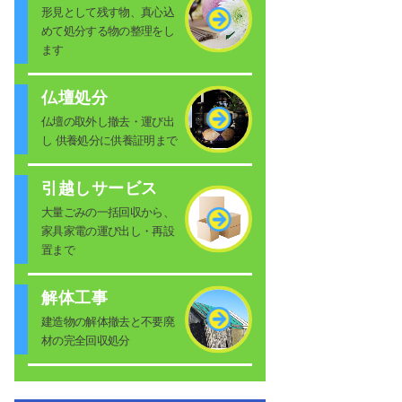
形見として残す物、真心込
めて処分する物の整理をし
ます
仏壇処分
仏壇の取外し撤去・運び出
し 供養処分に供養証明まで
引越しサービス
大量ごみの一括回収から、
家具家電の運び出し・再設
置まで
解体工事
建造物の解体撤去と不要廃
材の完全回収処分