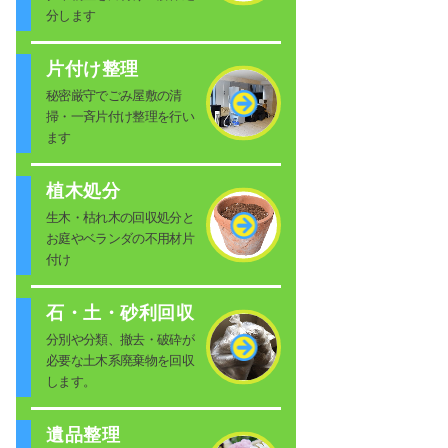
分します
片付け整理
秘密厳守でごみ屋敷の清
掃・一斉片付け整理を行い
ます
植木処分
生木・枯れ木の回収処分と
お庭やベランダの不用材片
付け
石・土・砂利回収
分別や分類、撤去・破砕が
必要な土木系廃棄物を回収
します。
遺品整理