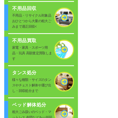
不用品回収
不用品・リサイクル対象品
おひとつから大量の粗大ご
みまで適正回収<
不用品買取
家電・家具・スポーツ用
品・玩具 高額査定買取しま
す
タンス処分
様々な種類・サイズのタン
スやチェスト解体や運び出
し・回収処分まで
ベッド解体処分
粗大ごみ扱いのベッド・マ
ットレス 布団などを一括回