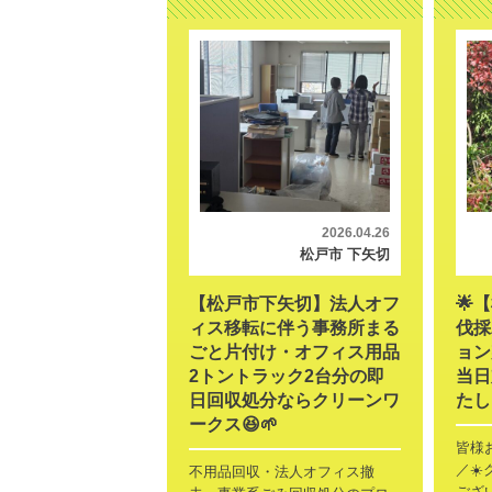
2026.04.26
松戸市 下矢切
【松戸市下矢切】法人オフ
🌟
ィス移転に伴う事務所まる
伐採
ごと片付け・オフィス用品
ョン
2トントラック2台分の即
当日
日回収処分ならクリーンワ
たし
ークス😆🌱
皆様お
／☀
不用品回収・法人オフィス撤
ございます