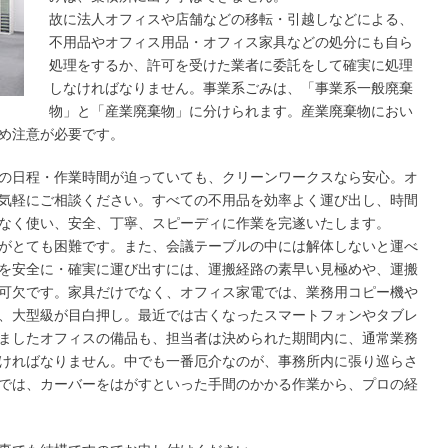
故に法人オフィスや店舗などの移転・引越しなどによる、
不用品やオフィス用品・オフィス家具などの処分にも自ら
処理をするか、許可を受けた業者に委託をして確実に処理
しなければなりません。事業系ごみは、「事業系一般廃棄
物」と「産業廃棄物」に分けられます。産業廃棄物におい
め注意が必要です。
の日程・作業時間が迫っていても、クリーンワークスなら安心。オ
気軽にご相談ください。すべての不用品を効率よく運び出し、時間
なく使い、安全、丁寧、スピーディに作業を完遂いたします。
がとても困難です。また、会議テーブルの中には解体しないと運べ
を安全に・確実に運び出すには、運搬経路の素早い見極めや、運搬
可欠です。家具だけでなく、オフィス家電では、業務用コピー機や
、大型級が目白押し。最近では古くなったスマートフォンやタブレ
ましたオフィスの備品も、担当者は決められた期間内に、通常業務
ければなりません。中でも一番厄介なのが、事務所内に張り巡らさ
では、カーバーをはがすといった手間のかかる作業から、プロの経