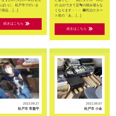
っぱいに、松戸市で行いま
の 山ができて足👣の踏み場もな
用品… […]
くなります・・・ 🏩民泊スター
ト前の「あ… […]
続きはこちら
続きはこちら
2023.09.27
2021.09.07
松戸市 常盤平
松戸市 小金